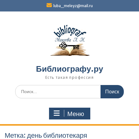
Перейти
luba_meleyz@mail.ru
к
содержимому
Библиографу.ру
Есть такая профессия
Поиск
по:
Меню
Метка:
день библиотекаря