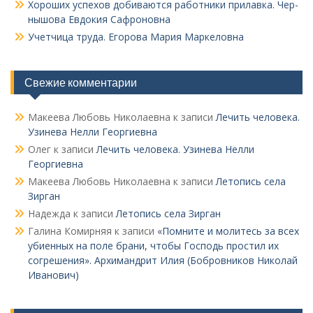
Хороших успехов добиваются работники прилавка. Чер­
нышова Евдокия Сафроновна
Учетчица труда. Его­рова Мария Маркеловна
Свежие комментарии
Макеева Любовь Николаевна
к записи
Лечить человека.
Узинева Нелли Георгиевна
Олег
к записи
Лечить человека. Узинева Нелли
Георгиевна
Макеева Любовь Николаевна
к записи
Летопись села
Зирган
Надежда
к записи
Летопись села Зирган
Галина Комирняя
к записи
«Помните и молитесь за всех
убиенных на поле брани, чтобы Господь простил их
согрешения». Архимандрит Илия (Бобровников Николай
Иванович)