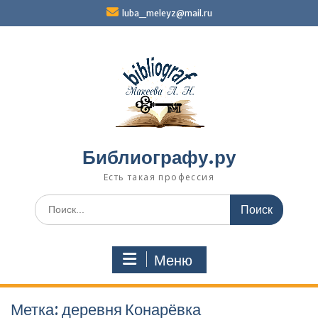
Перейти
luba_meleyz@mail.ru
к
содержимому
Библиографу.ру
Есть такая профессия
Поиск
по:
Меню
Метка:
деревня Конарёвка