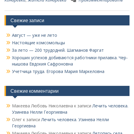
Свежие записи
Август — уже не лето
Настоящие комсомольцы
За лето — 200 трудодней. Шагманов Фаргат
Хороших успехов добиваются работники прилавка. Чер­
нышова Евдокия Сафроновна
Учетчица труда. Его­рова Мария Маркеловна
Свежие комментарии
Макеева Любовь Николаевна
к записи
Лечить человека.
Узинева Нелли Георгиевна
Олег
к записи
Лечить человека. Узинева Нелли
Георгиевна
Макеева Любовь Николаевна
к записи
Летопись села