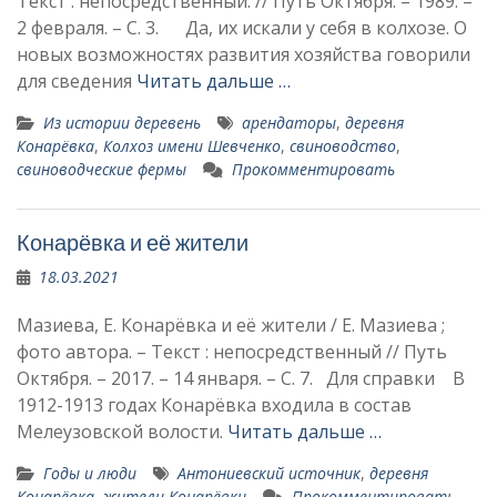
Текст : непосредственный. // Путь Октября. – 1989. –
2 февраля. – С. 3. Да, их искали у себя в колхозе. О
новых возможностях развития хозяйства говорили
для сведения
Читать дальше …
Из истории деревень
арендаторы
,
деревня
Конарёвка
,
Колхоз имени Шевченко
,
свиноводство
,
свиноводческие фермы
Прокомментировать
Конарёвка и её жители
18.03.2021
Мазиева, Е. Конарёвка и её жители / Е. Мазиева ;
фото автора. – Текст : непосредственный // Путь
Октября. – 2017. – 14 января. – С. 7. Для справки В
1912-1913 годах Конарёвка входила в со­став
Мелеузовской волости.
Читать дальше …
Годы и люди
Антониевский источник
,
деревня
Конарёвка
,
жители Конарёвки
Прокомментировать