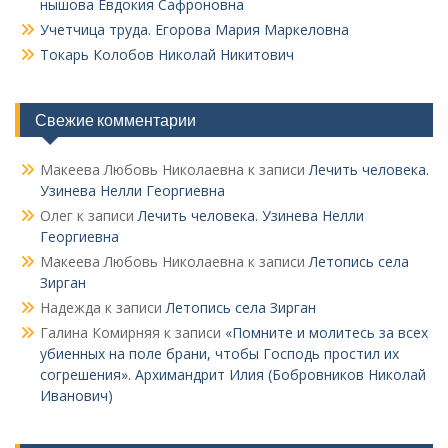
нышова Евдокия Сафроновна
Учетчица труда. Его­рова Мария Маркеловна
Токарь Колобов Ни­колай Никитович
Свежие комментарии
Макеева Любовь Николаевна
к записи
Лечить человека.
Узинева Нелли Георгиевна
Олег
к записи
Лечить человека. Узинева Нелли
Георгиевна
Макеева Любовь Николаевна
к записи
Летопись села
Зирган
Надежда
к записи
Летопись села Зирган
Галина Комирняя
к записи
«Помните и молитесь за всех
убиенных на поле брани, чтобы Господь простил их
согрешения». Архимандрит Илия (Бобровников Николай
Иванович)