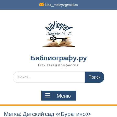
Перейти
luba_meleyz@mail.ru
к
содержимому
Библиографу.ру
Есть такая профессия
Поиск
по:
Меню
Метка:
Детский сад «Буратино»