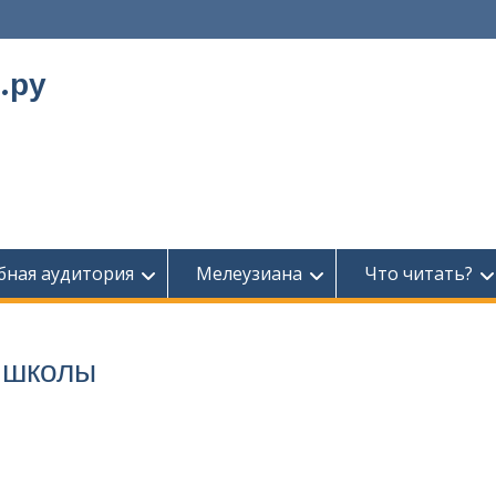
.ру
бная аудитория
Мелеузиана
Что читать?
 школы