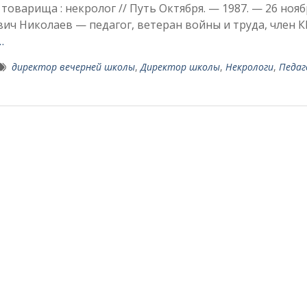
оварища : некролог // Путь Октября. — 1987. — 26 нояб
ич Николаев — педагог, ветеран войны и труда, член К
…
директор вечерней школы
,
Директор школы
,
Некрологи
,
Педаг