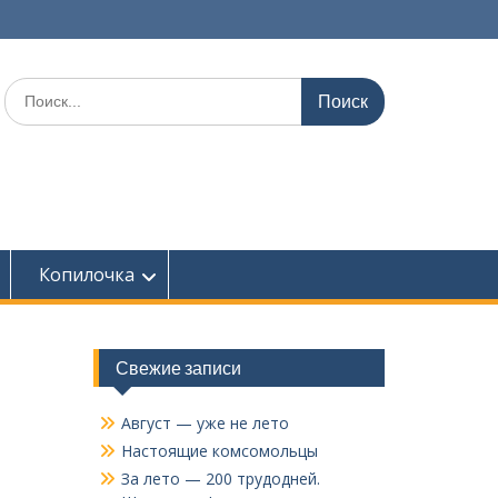
Поиск
по:
Копилочка
Свежие записи
Август — уже не лето
Настоящие комсомольцы
За лето — 200 трудодней.