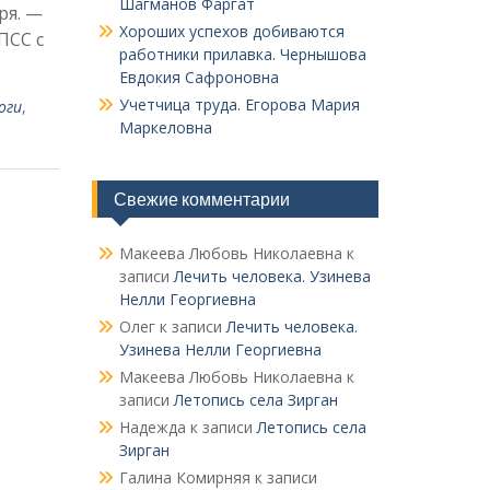
Шагманов Фаргат
ря. —
Хороших успехов добиваются
ПСС с
работники прилавка. Чер­нышова
Евдокия Сафроновна
Учетчица труда. Его­рова Мария
оги
,
Маркеловна
Свежие комментарии
Макеева Любовь Николаевна
к
записи
Лечить человека. Узинева
Нелли Георгиевна
Олег
к записи
Лечить человека.
Узинева Нелли Георгиевна
Макеева Любовь Николаевна
к
записи
Летопись села Зирган
Надежда
к записи
Летопись села
Зирган
Галина Комирняя
к записи