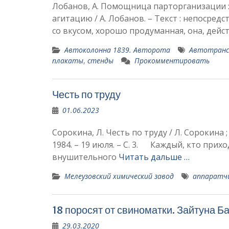
Лобанов, А. Помощница парторганизации :
агитацию / А. Лобанов. – Текст : непосредст
со вкусом, хорошо продуманная, она, дейс
Автоколонна 1839. Авторота
Автотранс
плакаты
,
стенды
Прокомментировать
Честь по труду
01.06.2023
Сорокина, Л. Честь по труду / Л. Сорокина ;
1984. – 19 июля. – С. 3. Каждый, кто при
внушительного
Читать дальше …
Мелеузовский химический завод
аппаратч
18 поросят от свиноматки. Зайтуна Б
29.03.2020