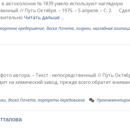
 в автоколонне № 1839 умело используют наглядную
венный. // Путь Октября. – 1975. – 5 апреля. – С. 2. Сде
тви­тельно
Читать дальше …
портное предприятие
,
доска Почета
,
лозунги
,
наглядная агитац
 фото автора. – Текст : непосредственный. // Путь Октябр
ходит на химический завод, прежде всего обратит вниман
ики
,
доска Почета
,
портреты передовиков
Прокомментиро
атталова