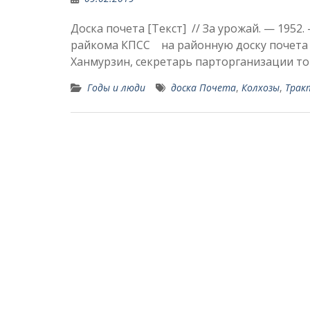
Доска почета [Текст] // За урожай. — 1952
райкома КПСС на районную доску почета з
Ханмурзин, секретарь парторганизации то
Годы и люди
доска Почета
,
Колхозы
,
Трак