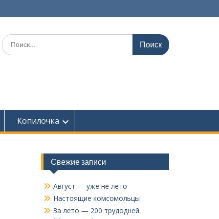
Поиск
по:
Копилочка
Свежие записи
Август — уже не лето
Настоящие комсомольцы
За лето — 200 трудодней.