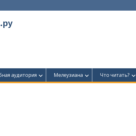
.ру
бная аудитория
Мелеузиана
Что читать?