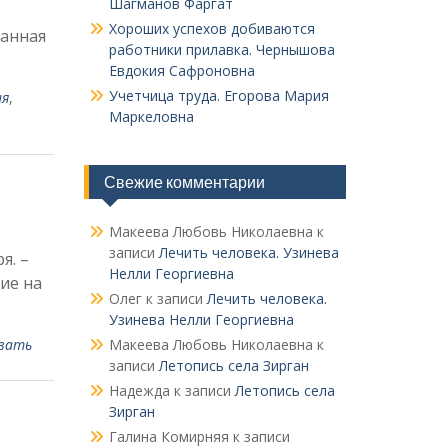
Шагманов Фаргат
Хороших успехов добиваются
ланная
работники прилавка. Чер­нышова
Евдокия Сафроновна
Учетчица труда. Его­рова Мария
ия
,
Маркеловна
Свежие комментарии
Макеева Любовь Николаевна
к
записи
Лечить человека. Узинева
я. –
Нелли Георгиевна
ие на
Олег
к записи
Лечить человека.
Узинева Нелли Георгиевна
вать
Макеева Любовь Николаевна
к
записи
Летопись села Зирган
Надежда
к записи
Летопись села
Зирган
Галина Комирняя
к записи