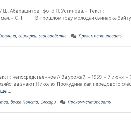
 Ш. Абдрашитов ; фото П. Устинова. – Текст :
27 мая. – С. 1. В прошлом году молодая сви­нарка Зайт
 Сталина
,
свинарки
,
свиноводство
Прокомментировать
ст : непосредственное // За урожай. – 1959. – 7 июня. –
зяйства зна­ют Николая Прокудина как передового слес
ьше …
ства
,
доска Почета
,
Слесари
Прокомментировать