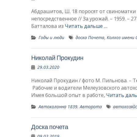
Абдрашитов, Ш. 18 поросят от свиноматки /
непосредственное // За урожай. – 1959. – 
Батталова из
Читать дальше …
Годы и люди
доска Почета
,
Колхоз имени
Николай Прокудин
29.03.2020
Николай Прокудин / фото М. Пильнова. – Тек
Рабочие и водители Мелеузовского автохо
Имея большой опыт в работе,
Читать дал
Автоколонна 1839. Авторота
автохозяй
Доска почета
09.02.2019