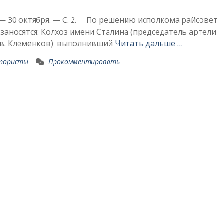
. — 30 октября. — С. 2. По решению исполкома райсовет
аносятся: Колхоз имени Сталина (председатель артели 
в. Клеменков), выпол­нивший
Читать дальше …
тористы
Прокомментировать