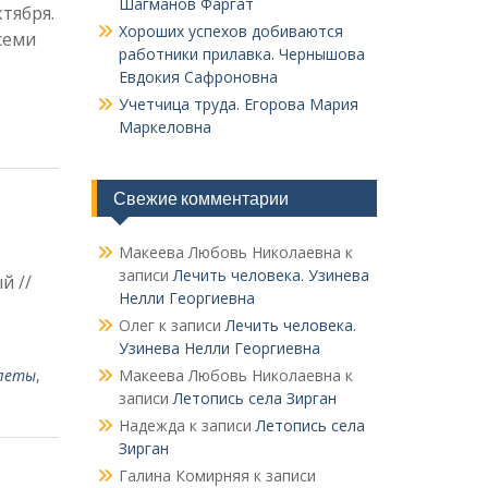
Шагманов Фаргат
ктября.
Хороших успехов добиваются
семи
работники прилавка. Чер­нышова
Евдокия Сафроновна
Учетчица труда. Его­рова Мария
Маркеловна
Свежие комментарии
Макеева Любовь Николаевна
к
записи
Лечить человека. Узинева
й //
Нелли Георгиевна
Олег
к записи
Лечить человека.
Узинева Нелли Георгиевна
леты
,
Макеева Любовь Николаевна
к
записи
Летопись села Зирган
Надежда
к записи
Летопись села
Зирган
Галина Комирняя
к записи