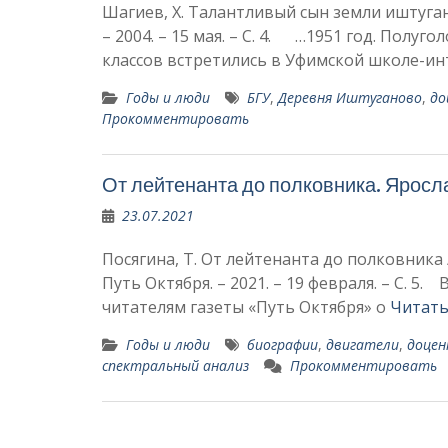
Шагиев, Х. Талантливый сын земли иштуганс
– 2004. – 15 мая. – С. 4. …1951 год. Полу
классов встретились в Уфимской школе-и
Годы и люди
БГУ
,
Деревня Иштуганово
,
до
Прокомментировать
От лейтенанта до полковника. Ярос
23.07.2021
Посягина, Т. От лейтенанта до полковника /
Путь Октября. – 2021. – 19 февраля. – С. 5
читателям газеты «Путь Октября» о
Читать
Годы и люди
биографии
,
двигатели
,
доцен
спектральный анализ
Прокомментировать