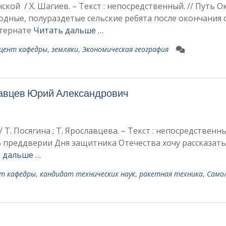
кой / Х. Шагиев. – Текст : непосредственный. // Путь О
голодные, полураздетые сельские ребята после окончания 
нтернате
Читать дальше …
цент кафедры
,
земляки
,
Экономическая география
лавцев Юрий Александрович
 Т. Посягина ; Т. Ярославцева. – Текст : непосредственны
. В преддверии Дня защитника Отечества хо­чу рассказать
 дальше …
т кафедры
,
кандидат технических наук
,
ракетная техника
,
Само