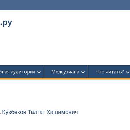
.ру
бная аудитория
Мелеузиана
Что читать?
. Кузбеков Талгат Хашимович