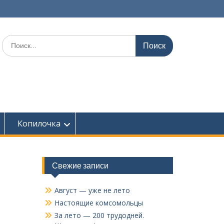
Поиск
по:
Копилочка
Свежие записи
Август — уже не лето
Настоящие комсомольцы
За лето — 200 трудодней.