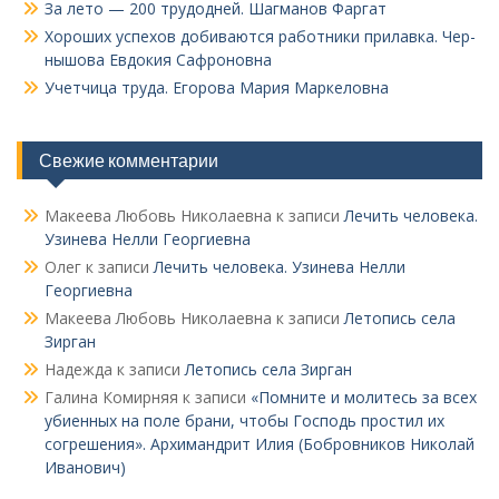
За лето — 200 трудодней. Шагманов Фаргат
Хороших успехов добиваются работники прилавка. Чер­
нышова Евдокия Сафроновна
Учетчица труда. Его­рова Мария Маркеловна
Свежие комментарии
Макеева Любовь Николаевна
к записи
Лечить человека.
Узинева Нелли Георгиевна
Олег
к записи
Лечить человека. Узинева Нелли
Георгиевна
Макеева Любовь Николаевна
к записи
Летопись села
Зирган
Надежда
к записи
Летопись села Зирган
Галина Комирняя
к записи
«Помните и молитесь за всех
убиенных на поле брани, чтобы Господь простил их
согрешения». Архимандрит Илия (Бобровников Николай
Иванович)