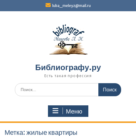
Перейти
luba_meleyz@mail.ru
к
содержимому
Библиографу.ру
Есть такая профессия
Поиск
по:
Меню
Метка:
жилые квартиры