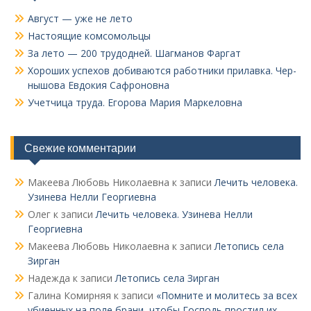
Август — уже не лето
Настоящие комсомольцы
За лето — 200 трудодней. Шагманов Фаргат
Хороших успехов добиваются работники прилавка. Чер­
нышова Евдокия Сафроновна
Учетчица труда. Его­рова Мария Маркеловна
Свежие комментарии
Макеева Любовь Николаевна
к записи
Лечить человека.
Узинева Нелли Георгиевна
Олег
к записи
Лечить человека. Узинева Нелли
Георгиевна
Макеева Любовь Николаевна
к записи
Летопись села
Зирган
Надежда
к записи
Летопись села Зирган
Галина Комирняя
к записи
«Помните и молитесь за всех
убиенных на поле брани, чтобы Господь простил их