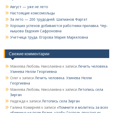
Август — уже не лето
Настоящие комсомольцы
За лето — 200 трудодней. Шагманов Фаргат
Хороших успехов добиваются работники прилавка. Чер­
нышова Евдокия Сафроновна
Учетчица труда. Его­рова Мария Маркеловна
Свежие комментарии
Макеева Любовь Николаевна
к записи
Лечить человека.
Узинева Нелли Георгиевна
Олег
к записи
Лечить человека. Узинева Нелли
Георгиевна
Макеева Любовь Николаевна
к записи
Летопись села
Зирган
Надежда
к записи
Летопись села Зирган
Галина Комирняя
к записи
«Помните и молитесь за всех
убиенных на поле брани, чтобы Господь простил их