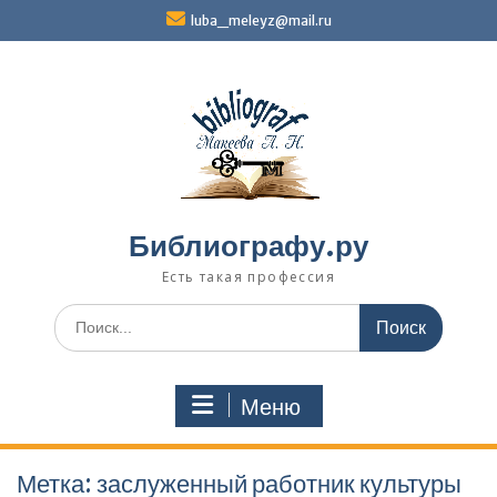
Перейти
luba_meleyz@mail.ru
к
содержимому
Библиографу.ру
Есть такая профессия
Поиск
по:
Меню
Метка:
заслуженный работник культуры