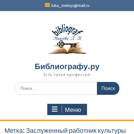
Перейти
luba_meleyz@mail.ru
к
содержимому
Библиографу.ру
Есть такая профессия
Поиск
по:
Меню
Метка:
Заслуженный работник куль­туры