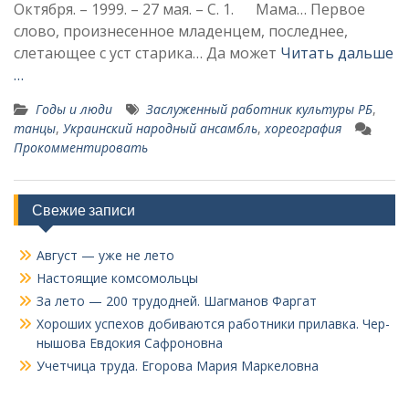
Октября. – 1999. – 27 мая. – С. 1. Мама… Первое
слово, произнесен­ное младенцем, последнее,
слетаю­щее с уст старика… Да может
Читать дальше
…
Годы и люди
Заслуженный работник куль­туры РБ
,
танцы
,
Украинский народный ансамбль
,
хореография
Прокомментировать
Свежие записи
Август — уже не лето
Настоящие комсомольцы
За лето — 200 трудодней. Шагманов Фаргат
Хороших успехов добиваются работники прилавка. Чер­
нышова Евдокия Сафроновна
Учетчица труда. Его­рова Мария Маркеловна