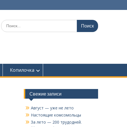
Поиск
по:
Копилочка
Свежие записи
Август — уже не лето
Настоящие комсомольцы
За лето — 200 трудодней.