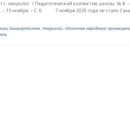
.) : некролог / Педагогический коллектив школы № 8. –
0. – 13 ноября. – С. 6. 7 ноября 2020 года не стало Сах
блики Баш­кортостан
,
Некрологи
,
Отличник народного просвещен
ать