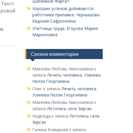
Шагманов Фаргат
 Текст
Хороших успехов добиваются
аро­вой
работники прилавка. Чер­нышова
Евдокия Сафроновна
Учетчица труда. Его­рова Мария
ия
,
Маркеловна
Свежие комментарии
Макеева Любовь Николаевна
к
записи
Лечить человека. Узинева
Нелли Георгиевна
Олег
к записи
Лечить человека.
Узинева Нелли Георгиевна
Макеева Любовь Николаевна
к
записи
Летопись села Зирган
Надежда
к записи
Летопись села
Зирган
Галина Комирняя
к записи