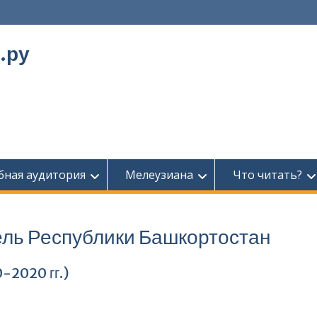
.ру
бная аудитория
Мелеузиана
Что читать?
ель Республики Баш­кортостан
-2020 гг.)