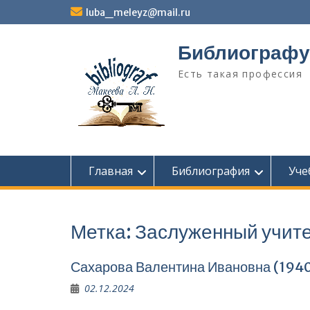
Перейти
luba_meleyz@mail.ru
к
содержимому
Библиографу
Есть такая профессия
Главная
Библиография
Уче
Метка:
За­служенный учит
Сахарова Валентина Ивановна (1940
02.12.2024