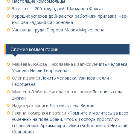
Настоящие комсомольцы
За лето — 200 трудодней. Шагманов Фаргат
Хороших успехов добиваются работники прилавка. Чер­
нышова Евдокия Сафроновна
Учетчица труда. Его­рова Мария Маркеловна
Свежие комментарии
Макеева Любовь Николаевна
к записи
Лечить человека.
Узинева Нелли Георгиевна
Олег
к записи
Лечить человека. Узинева Нелли
Георгиевна
Макеева Любовь Николаевна
к записи
Летопись села
Зирган
Надежда
к записи
Летопись села Зирган
Галина Комирняя
к записи
«Помните и молитесь за всех
убиенных на поле брани, чтобы Господь простил их
согрешения». Архимандрит Илия (Бобровников Николай
Иванович)