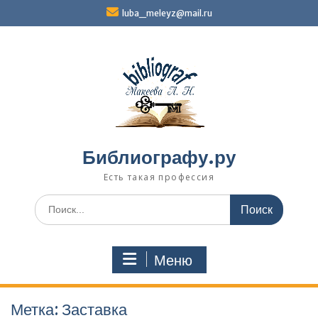
Перейти
luba_meleyz@mail.ru
к
содержимому
Библиографу.ру
Есть такая профессия
Поиск
по:
Меню
Метка:
Заставка