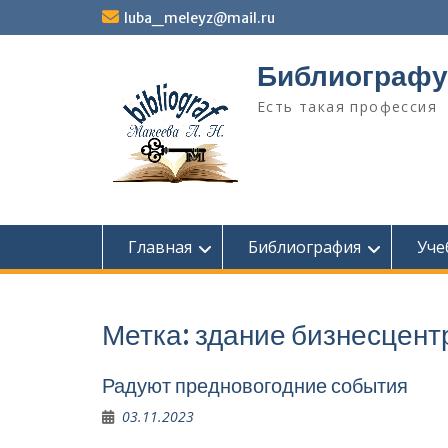
Перейти
luba_meleyz@mail.ru
к
содержимому
Библиографу
Есть такая профессия
Главная
Библиография
Уче
Метка:
здание бизнес­цент
Радуют предновогодние события
03.11.2023