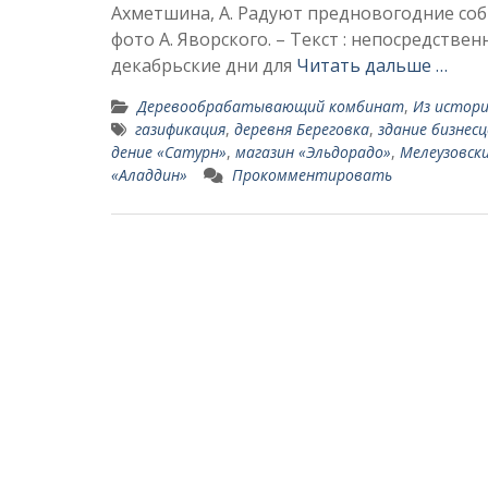
Ахметшина, А. Радуют предновогодние событ
фото А. Яворского. – Текст : непосредственны
декабрьские дни для
Читать дальше …
Деревообрабатывающий комбинат
,
Из истори
газификация
,
деревня Береговка
,
здание бизнес­
дение «Сатурн»
,
магазин «Эльдорадо»
,
Мелеузовск
«Аладдин»
Прокомментировать