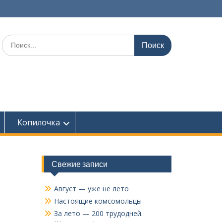
Поиск
по:
Копилочка
Свежие записи
Август — уже не лето
Настоящие комсомольцы
За лето — 200 трудодней.