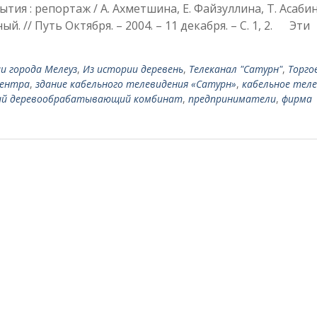
ия : репортаж / А. Ахметшина, Е. Файзуллина, Т. Асабин
й. // Путь Октября. – 2004. – 11 декабря. – С. 1, 2. Эти
и города Мелеуз
,
Из истории деревень
,
Телеканал "Сатурн"
,
Торго
центра
,
здание кабельного телеви­дения «Сатурн»
,
кабельное теле
ий деревообрабатывающий комбинат
,
предприниматели
,
фирма