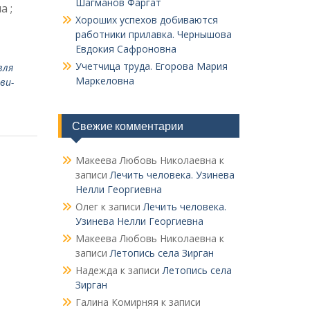
Шагманов Фаргат
а ;
Хороших успехов добиваются
работники прилавка. Чер­нышова
Евдокия Сафроновна
Учетчица труда. Его­рова Мария
вля
Маркеловна
ви­
Свежие комментарии
Макеева Любовь Николаевна
к
записи
Лечить человека. Узинева
Нелли Георгиевна
Олег
к записи
Лечить человека.
Узинева Нелли Георгиевна
Макеева Любовь Николаевна
к
записи
Летопись села Зирган
Надежда
к записи
Летопись села
Зирган
Галина Комирняя
к записи