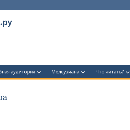
.ру
бная аудитория
Мелеузиана
Что читать?
ра