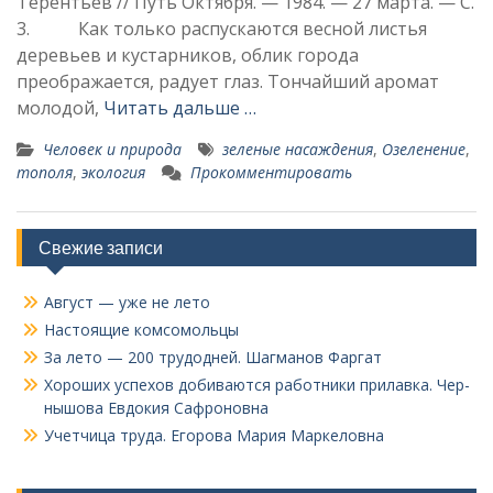
Терентьев // Путь Октября. — 1984. — 27 марта. — С.
3. Как только распускаются весной листья
деревьев и кустарников, облик города
преображается, радует глаз. Тончайший аромат
молодой,
Читать дальше …
Человек и природа
зеленые насаждения
,
Озеленение
,
тополя
,
экология
Прокомментировать
Свежие записи
Август — уже не лето
Настоящие комсомольцы
За лето — 200 трудодней. Шагманов Фаргат
Хороших успехов добиваются работники прилавка. Чер­
нышова Евдокия Сафроновна
Учетчица труда. Его­рова Мария Маркеловна