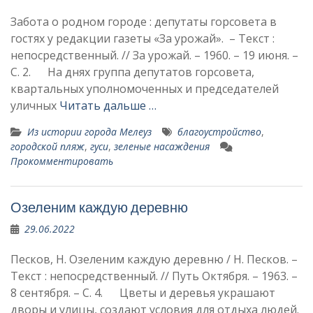
Забота о родном городе : депутаты горсовета в
гостях у редакции газеты «За урожай». – Текст :
непосредственный. // За урожай. – 1960. – 19 июня. –
С. 2. На днях группа депу­татов горсовета,
кварталь­ных уполномоченных и председателей
уличных
Читать дальше …
Из истории города Мелеуз
благоустройство
,
городской пляж
,
гуси
,
зеленые насаждения
Прокомментировать
Озеленим каждую деревню
29.06.2022
Песков, Н. Озеленим каждую деревню / Н. Песков. –
Текст : непосредственный. // Путь Октября. – 1963. –
8 сентября. – С. 4. Цветы и деревья украшают
дворы и улицы, создают условия для отдыха людей.