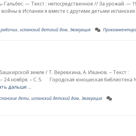
ь-Гальбес. — Текст : непосредственное // За урожай. — 1
ю войны в Испании я вместе с другими детьми испан­ских
 рабочих
,
испанский детский дом
,
Эвакуация
Прокомментир
башкирской земле / Т. Веревкина, А. Иванов. – Текст :
. – 24 ноября. – С. 5. Городская юношеская библиотека
ать дальше …
спанские дети
,
испанский детский дом
,
Эвакуация