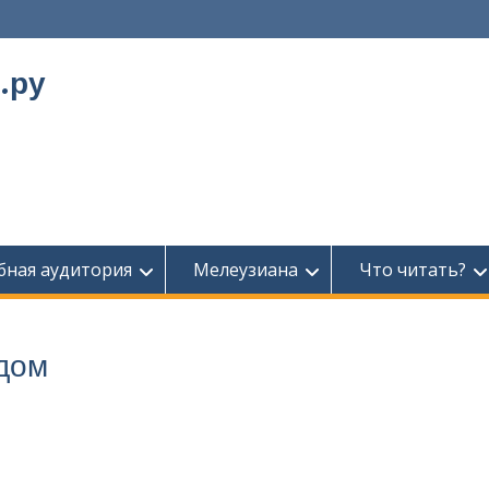
.ру
бная аудитория
Мелеузиана
Что читать?
 дом