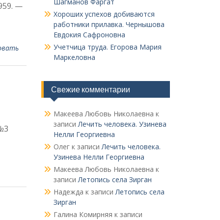
Шагманов Фаргат
959. —
Хороших успехов добиваются
работники прилавка. Чер­нышова
Евдокия Сафроновна
Учетчица труда. Его­рова Мария
овать
Маркеловна
Свежие комментарии
Макеева Любовь Николаевна
к
записи
Лечить человека. Узинева
 №3
Нелли Георгиевна
Олег
к записи
Лечить человека.
Узинева Нелли Георгиевна
Макеева Любовь Николаевна
к
записи
Летопись села Зирган
Надежда
к записи
Летопись села
Зирган
Галина Комирняя
к записи