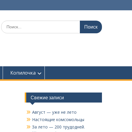
Поиск
по:
Копилочка
Свежие записи
Август — уже не лето
Настоящие комсомольцы
За лето — 200 трудодней.