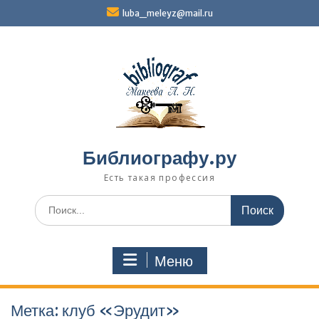
Перейти
luba_meleyz@mail.ru
к
содержимому
Библиографу.ру
Есть такая профессия
Поиск
по:
Меню
Метка:
клуб «Эрудит»