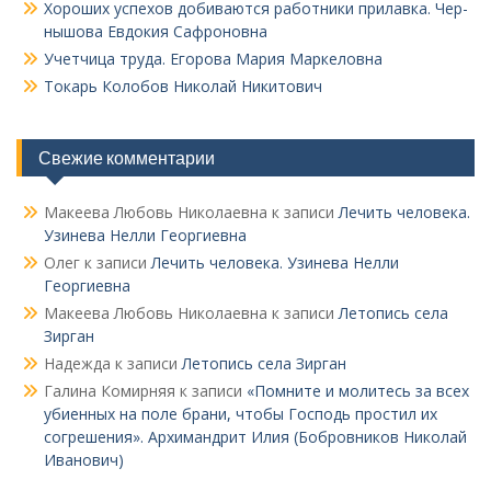
Хороших успехов добиваются работники прилавка. Чер­
нышова Евдокия Сафроновна
Учетчица труда. Его­рова Мария Маркеловна
Токарь Колобов Ни­колай Никитович
Свежие комментарии
Макеева Любовь Николаевна
к записи
Лечить человека.
Узинева Нелли Георгиевна
Олег
к записи
Лечить человека. Узинева Нелли
Георгиевна
Макеева Любовь Николаевна
к записи
Летопись села
Зирган
Надежда
к записи
Летопись села Зирган
Галина Комирняя
к записи
«Помните и молитесь за всех
убиенных на поле брани, чтобы Господь простил их
согрешения». Архимандрит Илия (Бобровников Николай
Иванович)