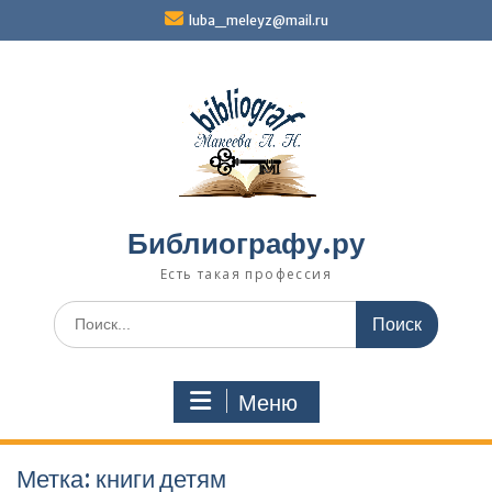
Перейти
luba_meleyz@mail.ru
к
содержимому
Библиографу.ру
Есть такая профессия
Поиск
по:
Меню
Метка:
книги детям