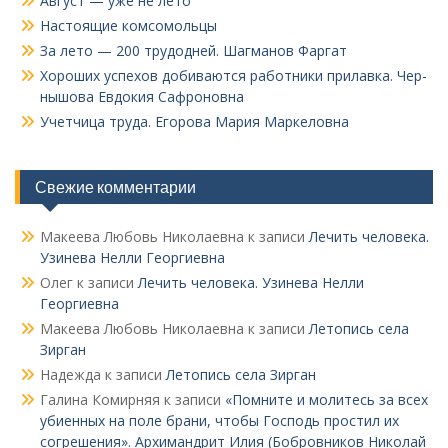
Август — уже не лето
Настоящие комсомольцы
За лето — 200 трудодней. Шагманов Фаргат
Хороших успехов добиваются работники прилавка. Чер­
нышова Евдокия Сафроновна
Учетчица труда. Его­рова Мария Маркеловна
Свежие комментарии
Макеева Любовь Николаевна
к записи
Лечить человека.
Узинева Нелли Георгиевна
Олег
к записи
Лечить человека. Узинева Нелли
Георгиевна
Макеева Любовь Николаевна
к записи
Летопись села
Зирган
Надежда
к записи
Летопись села Зирган
Галина Комирняя
к записи
«Помните и молитесь за всех
убиенных на поле брани, чтобы Господь простил их
согрешения». Архимандрит Илия (Бобровников Николай