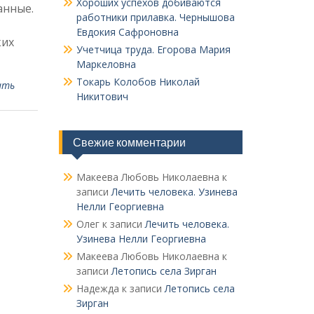
Хороших успехов добиваются
анные.
работники прилавка. Чер­нышова
Евдокия Сафроновна
ких
Учетчица труда. Его­рова Мария
Маркеловна
Токарь Колобов Ни­колай
ать
Никитович
Свежие комментарии
Макеева Любовь Николаевна
к
записи
Лечить человека. Узинева
Нелли Георгиевна
Олег
к записи
Лечить человека.
Узинева Нелли Георгиевна
Макеева Любовь Николаевна
к
записи
Летопись села Зирган
Надежда
к записи
Летопись села
Зирган