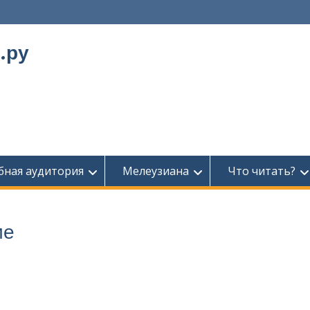
.ру
бная аудитория
Мелеузиана
Что читать?
ие