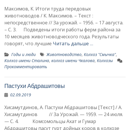
Максимов, К. Итоги труда передовых
животноводов / К. Максимов. – Текст :
непосредственное // За урожай. – 1956. – 17 августа.
– С. 3. Подведены итоги работы ферм района за
10 месяцев животноводческого года. Результаты
говорят, что лучшие
Читать дальше …
Годы и люди
Животноводство
,
Колхоз "Смычка"
,
Колхоз имени Сталина
,
колхоз имени Чкалова
,
Колхозы
Прокомментировать
Пастухи Абдрашитовы
02.09.2019
Хисамутдинов, А. Пастухи Абдрашитовы [Текст] / А.
Хисамутдинов // За Урожай. — 1959. — 24 июля.
— С. 4. Комсомольцы Ахат и Гумар
Абдрашитовы пасут гурт дойных коров в колхозе