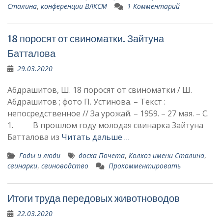
Сталина
,
конференции ВЛКСМ
1 Комментарий
18 поросят от свиноматки. Зайтуна
Батталова
29.03.2020
Абдрашитов, Ш. 18 поросят от свиноматки / Ш.
Абдрашитов ; фото П. Устинова. – Текст :
непосредственное // За урожай. – 1959. – 27 мая. – С.
1. В прошлом году молодая сви­нарка Зайтуна
Батталова из
Читать дальше …
Годы и люди
доска Почета
,
Колхоз имени Сталина
,
свинарки
,
свиноводство
Прокомментировать
Итоги труда передовых животноводов
22.03.2020