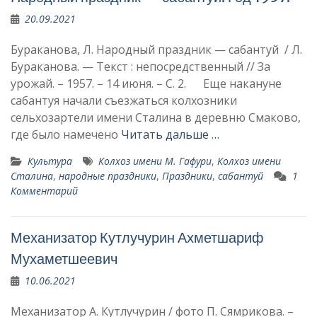
20.09.2021
Бураканова, Л. Народный праздник — сабантуй / Л.
Бураканова. — Текст : непосредственный // За
урожай. – 1957. – 14 июня. – С. 2. Еще накануне
сабантуя на­чали съезжаться колхозники
сельхозартели имени Сталина в деревню Смаково,
где было намечено
Читать дальше …
Культура
Колхоз имени М. Гафури
,
Колхоз имени
Сталина
,
народные праздники
,
Праздники
,
сабантуй
1
Комментарий
Механизатор Кутлучурин Ахметшариф
Мухаметшеевич
10.06.2021
Механизатор А. Кутлучурин / фото П. Сямрикова. –