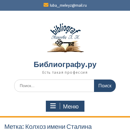
Перейти
luba_meleyz@mail.ru
к
содержимому
Библиографу.ру
Есть такая профессия
Поиск
по:
Меню
Метка:
Колхоз имени Сталина