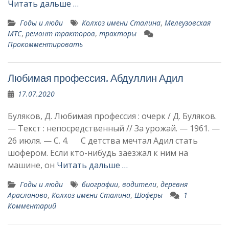
Читать дальше …
Годы и люди
Колхоз имени Сталина
,
Мелеузовская
МТС
,
ремонт тракторов
,
тракторы
Прокомментировать
Любимая профессия. Абдуллин Адил
17.07.2020
Буляков, Д. Любимая профессия : очерк / Д. Буляков.
— Текст : непосредственный // За урожай. — 1961. —
26 июля. — С. 4. С детства мечтал Адил стать
шофером. Если кто-нибудь заезжал к ним на
машине, он
Читать дальше …
Годы и люди
биографии
,
водители
,
деревня
Арасланово
,
Колхоз имени Сталина
,
Шоферы
1
Комментарий