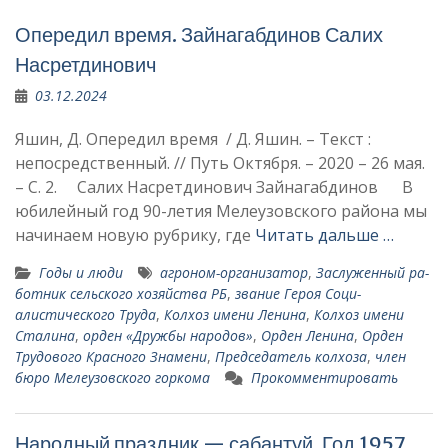
Опередил время. Зайнагабдинов Салих
Насретдинович
03.12.2024
Яшин, Д. Опередил время / Д. Яшин. – Текст :
непосредственный. // Путь Октября. – 2020 – 26 мая.
– С. 2. Салих Насретдинович Зайнагабдинов В
юбилейный год 90-летия Мелеузовского района мы
начинаем новую ру­брику, где
Читать дальше …
Годы и люди
агроном-организатор
,
Заслуженный ра­
ботник сельского хозяйства РБ
,
звание Героя Соци­
алистического Труда
,
Колхоз имени Ленина
,
Колхоз имени
Сталина
,
орден «Дружбы народов»
,
Орден Ленина
,
Орден
Трудового Красного Знамени
,
Председатель колхоза
,
член
бюро Мелеузовского горкома
Прокомментировать
Народный праздник — сабантуй. Год 1957.