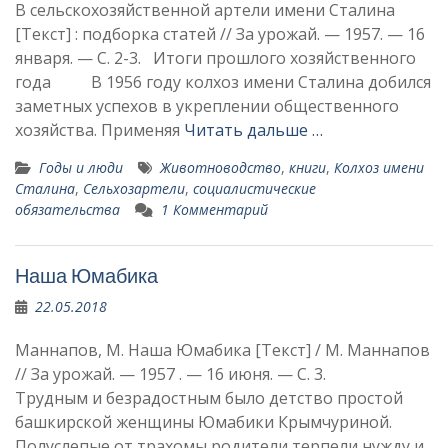
В сельскохозяйственной артели имени Сталина
[Текст] : подборка статей // За урожай. — 1957. — 16
января. — С. 2-3. Итоги прошлого хозяйственного
года В 1956 году колхоз имени Сталина добился
заметных успехов в укреплении общест­венного
хозяйства. Применяя
Читать дальше …
Годы и люди
Животноводство
,
книги
,
Колхоз имени
Сталина
,
Сельхозартели
,
социалистические
обязательства
1 Комментарий
Наша Юмабика
22.05.2018
Маннапов, М. Наша Юмабика [Текст] / М. Маннапов
// За урожай. — 1957 . — 16 июня. — С. 3.
Трудным и безрадостным бы­ло детство простой
башкир­ской женщины Юмабики Крымчуриной.
Полуслепые от тра­хомы родители терпели нужду и