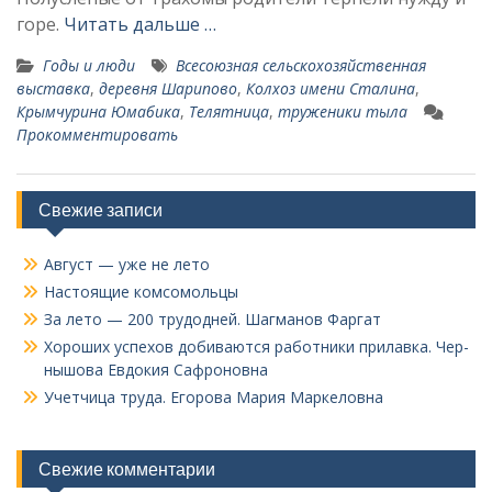
горе.
Читать дальше …
Годы и люди
Всесоюзная сель­скохозяйственная
выставка
,
деревня Шарипово
,
Колхоз имени Сталина
,
Крымчурина Юмабика
,
Телятница
,
труженики тыла
Прокомментировать
Свежие записи
Август — уже не лето
Настоящие комсомольцы
За лето — 200 трудодней. Шагманов Фаргат
Хороших успехов добиваются работники прилавка. Чер­
нышова Евдокия Сафроновна
Учетчица труда. Его­рова Мария Маркеловна
Свежие комментарии