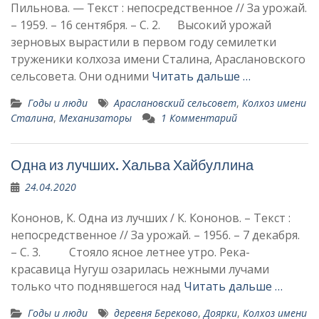
Пильнова. — Текст : непосредственное // За урожай.
– 1959. – 16 сентября. – С. 2. Высокий урожай
зерновых вырастили в первом году семилетки
труженики кол­хоза имени Сталина, Араслановского
сельсовета. Они одними
Читать дальше …
Годы и люди
Араслановский сельсовет
,
Колхоз имени
Сталина
,
Механизаторы
1 Комментарий
Одна из лучших. Хальва Хайбуллина
24.04.2020
Кононов, К. Одна из лучших / К. Кононов. – Текст :
непосредственное // За урожай. – 1956. – 7 декабря.
– С. 3. Стояло ясное летнее утро. Река-
красавица Нугуш озарилась нежными лучами
только что поднявшегося над
Читать дальше …
Годы и люди
деревня Береково
,
Доярки
,
Колхоз имени