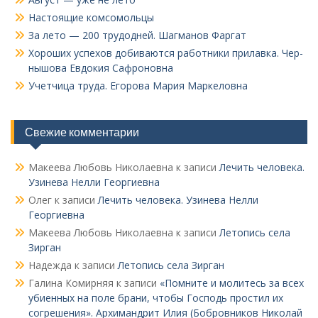
Настоящие комсомольцы
За лето — 200 трудодней. Шагманов Фаргат
Хороших успехов добиваются работники прилавка. Чер­
нышова Евдокия Сафроновна
Учетчица труда. Его­рова Мария Маркеловна
Свежие комментарии
Макеева Любовь Николаевна
к записи
Лечить человека.
Узинева Нелли Георгиевна
Олег
к записи
Лечить человека. Узинева Нелли
Георгиевна
Макеева Любовь Николаевна
к записи
Летопись села
Зирган
Надежда
к записи
Летопись села Зирган
Галина Комирняя
к записи
«Помните и молитесь за всех
убиенных на поле брани, чтобы Господь простил их
согрешения». Архимандрит Илия (Бобровников Николай