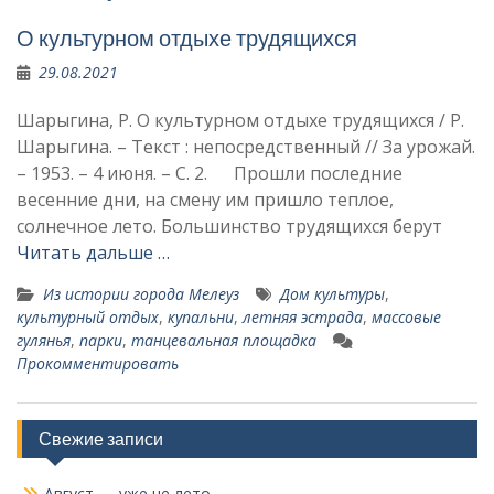
О культурном отдыхе трудящихся
29.08.2021
Шарыгина, Р. О культурном отдыхе трудящихся / Р.
Шарыгина. – Текст : непосредственный // За урожай.
– 1953. – 4 июня. – С. 2. Прошли последние
весенние дни, на смену им пришло теп­лое,
солнечное лето. Большинство трудящихся берут
Читать дальше …
Из истории города Мелеуз
Дом культуры
,
культурный отдых
,
купальни
,
летняя эстрада
,
мас­совые
гулянья
,
парки
,
танцевальная площадка
Прокомментировать
Свежие записи
Август — уже не лето