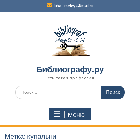
Перейти
luba_meleyz@mail.ru
к
содержимому
Библиографу.ру
Есть такая профессия
Поиск
по:
Меню
Метка:
купальни