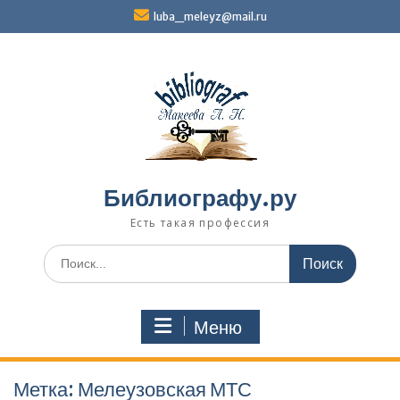
Перейти
luba_meleyz@mail.ru
к
содержимому
Библиографу.ру
Есть такая профессия
Поиск
по:
Меню
Метка:
Мелеузовская МТС