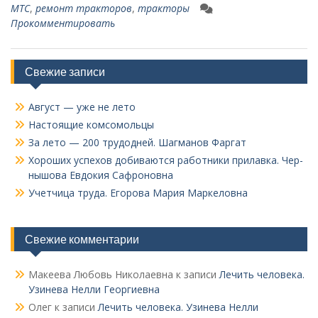
МТС
,
ремонт тракторов
,
тракторы
Прокомментировать
Свежие записи
Август — уже не лето
Настоящие комсомольцы
За лето — 200 трудодней. Шагманов Фаргат
Хороших успехов добиваются работники прилавка. Чер­
нышова Евдокия Сафроновна
Учетчица труда. Его­рова Мария Маркеловна
Свежие комментарии
Макеева Любовь Николаевна
к записи
Лечить человека.
Узинева Нелли Георгиевна
Олег
к записи
Лечить человека. Узинева Нелли