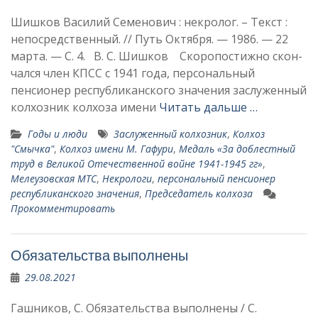
Шишков Василий Семенович : некролог. – Текст :
непосредственный. // Путь Октября. — 1986. — 22
марта. — С. 4. В. С. Шишков Скоропостижно скон­
чался член КПСС с 1941 года, персональный
пенсионер республиканского значения заслуженный
колхозник колхоза имени
Читать дальше …
Годы и люди
Заслуженный колхозник
,
Колхоз
"Смычка"
,
Колхоз имени М. Гафури
,
Медаль «За доблестный
труд в Великой Отечественной войне 1941-1945 гг»
,
Мелеузовская МТС
,
Некрологи
,
персональный пенсионер
республиканского значения
,
Председатель колхоза
Прокомментировать
Обязательства выполнены
29.08.2021
Гашников, С. Обязательства выполнены / С.