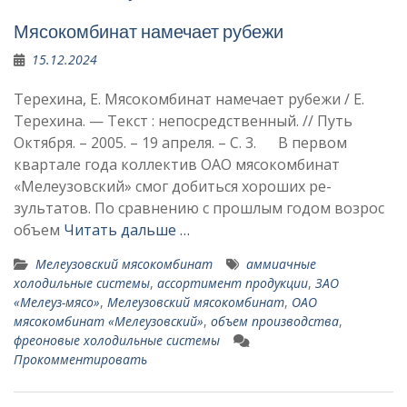
Мясокомбинат намечает рубежи
15.12.2024
Терехина, Е. Мясокомбинат намечает рубежи / Е.
Терехина. — Текст : непосредственный. // Путь
Октября. – 2005. – 19 апреля. – С. 3. В первом
квартале года коллек­тив ОАО мясокомбинат
«Мелеузовский» смог добиться хороших ре­
зультатов. По сравнению с про­шлым годом возрос
объем
Читать дальше …
Мелеузовский мясокомбинат
аммиачные
холодильные сис­темы
,
ассорти­мент продукции
,
ЗАО
«Мелеуз-мясо»
,
Мелеузовский мясокомбинат
,
ОАО
мясокомбинат «Мелеузовский»
,
объем произ­водства
,
фреоновые холодильные сис­темы
Прокомментировать