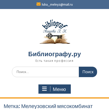
Перейти
luba_meleyz@mail.ru
к
содержимому
Библиографу.ру
Есть такая профессия
Поиск
по:
Меню
Метка:
Мелеузовский мясокомбинат