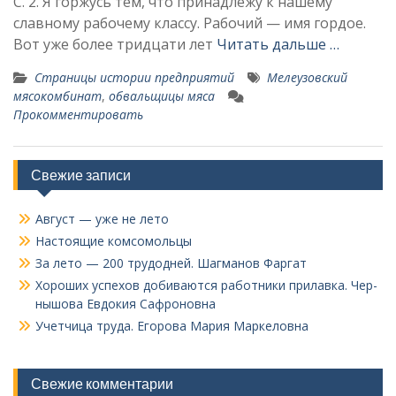
С. 2. Я горжусь тем, что принадлежу к нашему
славному рабочему классу. Рабочий — имя гордое.
Вот уже более тридцати лет
Читать дальше …
Страницы истории предприятий
Мелеузовский
мясокомбинат
,
обвальщицы мяса
Прокомментировать
Свежие записи
Август — уже не лето
Настоящие комсомольцы
За лето — 200 трудодней. Шагманов Фаргат
Хороших успехов добиваются работники прилавка. Чер­
нышова Евдокия Сафроновна
Учетчица труда. Его­рова Мария Маркеловна
Свежие комментарии