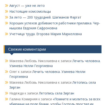
Август — уже не лето
Настоящие комсомольцы
За лето — 200 трудодней. Шагманов Фаргат
Хороших успехов добиваются работники прилавка. Чер­
нышова Евдокия Сафроновна
Учетчица труда. Его­рова Мария Маркеловна
Свежие комментарии
Макеева Любовь Николаевна
к записи
Лечить человека.
Узинева Нелли Георгиевна
Олег
к записи
Лечить человека. Узинева Нелли
Георгиевна
Макеева Любовь Николаевна
к записи
Летопись села
Зирган
Надежда
к записи
Летопись села Зирган
Галина Комирняя
к записи
«Помните и молитесь за всех
убиенных на поле брани, чтобы Господь простил их