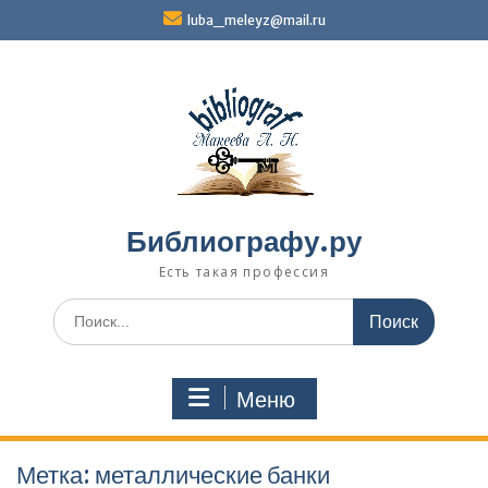
Перейти
luba_meleyz@mail.ru
к
содержимому
Библиографу.ру
Есть такая профессия
Поиск
по:
Меню
Метка:
металличес­кие банки