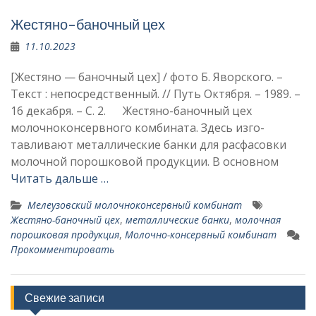
Жестяно-баночный цех
11.10.2023
[Жестяно — баночный цех] / фото Б. Яворского. –
Текст : непосредственный. // Путь Октября. – 1989. –
16 декабря. – С. 2. Жестяно-баночный цех
молочноконсервного комбината. Здесь изго­
тавливают металличес­кие банки для расфа­совки
молочной порош­ковой продукции. В ос­новном
Читать дальше …
Мелеузовский молочноконсервный комбинат
Жестяно-баночный цех
,
металличес­кие банки
,
молочная
порошковая продукция
,
Молочно-консервный комбинат
Прокомментировать
Свежие записи