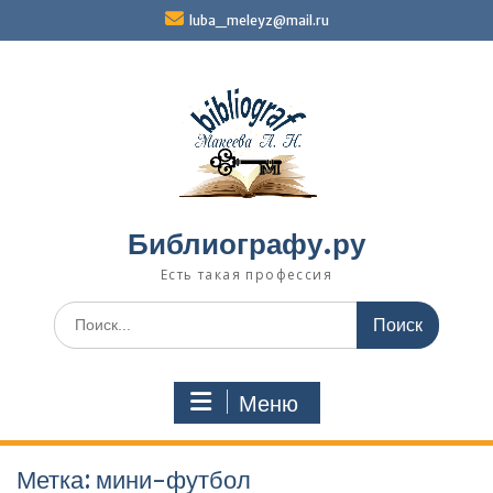
Перейти
luba_meleyz@mail.ru
к
содержимому
Библиографу.ру
Есть такая профессия
Поиск
по:
Меню
Метка:
мини-футбол