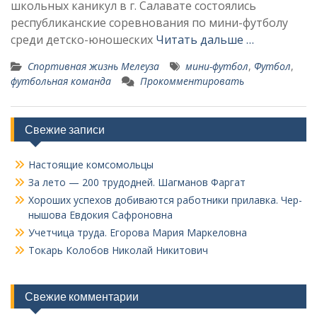
школьных каникул в г. Салавате состоялись
республиканские соревнования по мини-футболу
среди детско-юношеских
Читать дальше …
Спортивная жизнь Мелеуза
мини-футбол
,
Футбол
,
футбольная команда
Прокомментировать
Свежие записи
Настоящие комсомольцы
За лето — 200 трудодней. Шагманов Фаргат
Хороших успехов добиваются работники прилавка. Чер­
нышова Евдокия Сафроновна
Учетчица труда. Его­рова Мария Маркеловна
Токарь Колобов Ни­колай Никитович
Свежие комментарии