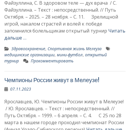
Файзуллина, С. В здоровом теле — дух врача / С.
Файзуллина. – Текст : непосредственный. // Путь
Октября. – 2025. – 28 ноября. – С. 11. Зрелищной
игрой, накалом страстей и волей к победе
запомнился болельщикам открытый турнир
Читать
дальше …
Здравоохранение
,
Спортивная жизнь Мелеуза
медицинские организации
,
мини-футбол
,
открытый
турнир
Прокомментировать
Чемпионы России живут в Мелеузе!
07.11.2023
Ярославцев, Ю. Чемпионы России живут в Мелеузе!
/ Ю. Ярославцев. – Текст : непосредственный. //
Путь Октября. – 1999. – 6 апреля. – С. 4. С 25 по 28
марта в нашем городе проходил чемпионат России
(финал Урало-Сибирского региона)
Читать дальше