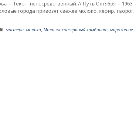
а. – Текст : непосредственный. // Путь Октября. – 1963. 
оловые города привозят свежее молоко, кефир, творог,
мастера
,
молоко
,
Молочноконсервный комбинат
,
мороженое