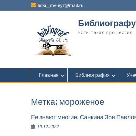
Перейти
luba_meleyz@mail.ru
к
содержимому
Библиографу
Есть такая профессия
Главная
Библиография
Уче
Метка:
мороженое
Ее знают многие. Санкина Зоя Павл
10.12.2022