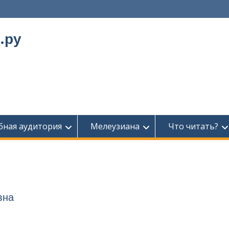
.ру
бная аудитория
Мелеузиана
Что читать?
овна