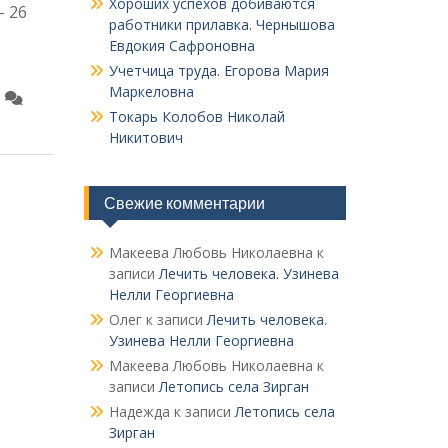
Хороших успехов добиваются
– 26
работники прилавка. Чер­нышова
Евдокия Сафроновна
Учетчица труда. Его­рова Мария
Маркеловна
Токарь Колобов Ни­колай
Никитович
Свежие комментарии
Макеева Любовь Николаевна
к
записи
Лечить человека. Узинева
Нелли Георгиевна
Олег
к записи
Лечить человека.
Узинева Нелли Георгиевна
Макеева Любовь Николаевна
к
записи
Летопись села Зирган
Надежда
к записи
Летопись села
Зирган