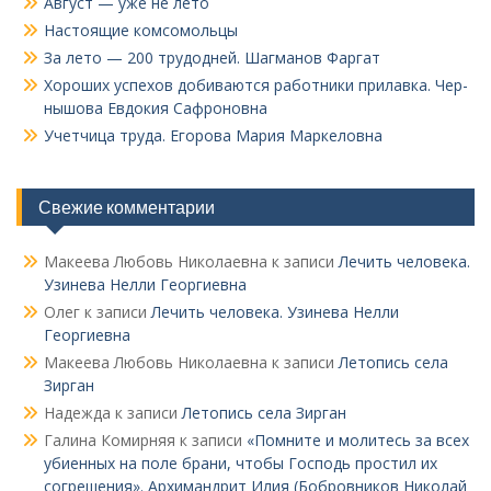
Август — уже не лето
Настоящие комсомольцы
За лето — 200 трудодней. Шагманов Фаргат
Хороших успехов добиваются работники прилавка. Чер­
нышова Евдокия Сафроновна
Учетчица труда. Его­рова Мария Маркеловна
Свежие комментарии
Макеева Любовь Николаевна
к записи
Лечить человека.
Узинева Нелли Георгиевна
Олег
к записи
Лечить человека. Узинева Нелли
Георгиевна
Макеева Любовь Николаевна
к записи
Летопись села
Зирган
Надежда
к записи
Летопись села Зирган
Галина Комирняя
к записи
«Помните и молитесь за всех
убиенных на поле брани, чтобы Господь простил их
согрешения». Архимандрит Илия (Бобровников Николай