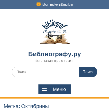
Перейти
luba_meleyz@mail.ru
к
содержимому
Библиографу.ру
Есть такая профессия
Поиск
по:
Меню
Метка:
Октябрины