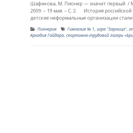
Шафикова, М. Пионер — значит первый / М.
2009. – 19 мая. – С. 2. История российск
детские нефор­мальные организации стали
Пионерия
Гимназия № 1
,
игра "Зарница"
,
о
Аркадия Гайдара
,
спортивно-трудовой лагерь «Бр