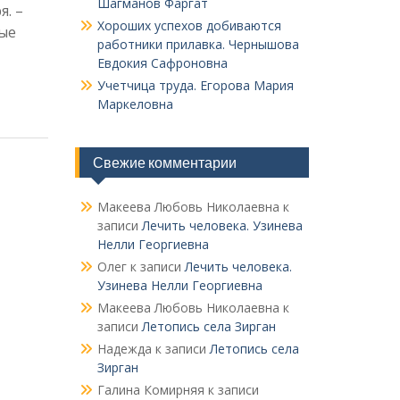
Шагманов Фаргат
я. –
Хороших успехов добиваются
вые
работники прилавка. Чер­нышова
Евдокия Сафроновна
Учетчица труда. Его­рова Мария
Маркеловна
Свежие комментарии
Макеева Любовь Николаевна
к
записи
Лечить человека. Узинева
Нелли Георгиевна
Олег
к записи
Лечить человека.
Узинева Нелли Георгиевна
Макеева Любовь Николаевна
к
записи
Летопись села Зирган
Надежда
к записи
Летопись села
Зирган
Галина Комирняя
к записи