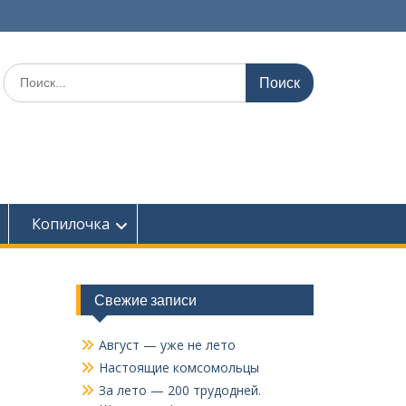
Поиск
по:
Копилочка
Свежие записи
Август — уже не лето
Настоящие комсомольцы
За лето — 200 трудодней.