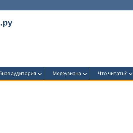
.ру
бная аудитория
Мелеузиана
Что читать?