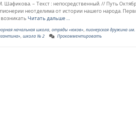
 Шафикова. – Текст : непосредственный. // Путь Октябр
ой пионерии неотделима от истории нашего народа. Пер
 воз­никать
Читать дальше …
порная начальная школа
,
отряды «юков»
,
пионерская дружина им.
игантина»
,
школа № 2
Прокомментировать