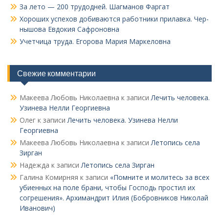
За лето — 200 трудодней. Шагманов Фаргат
Хороших успехов добиваются работники прилавка. Чер­
нышова Евдокия Сафроновна
Учетчица труда. Его­рова Мария Маркеловна
Свежие комментарии
Макеева Любовь Николаевна
к записи
Лечить человека.
Узинева Нелли Георгиевна
Олег
к записи
Лечить человека. Узинева Нелли
Георгиевна
Макеева Любовь Николаевна
к записи
Летопись села
Зирган
Надежда
к записи
Летопись села Зирган
Галина Комирняя
к записи
«Помните и молитесь за всех
убиенных на поле брани, чтобы Господь простил их
согрешения». Архимандрит Илия (Бобровников Николай
Иванович)