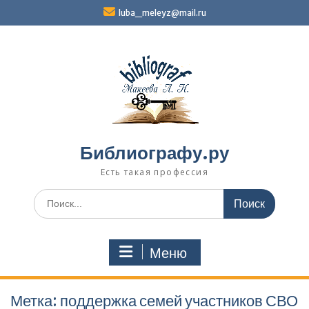
Перейти
luba_meleyz@mail.ru
к
содержимому
Библиографу.ру
Есть такая профессия
Поиск
по:
Меню
Метка:
поддержка семей участников СВО