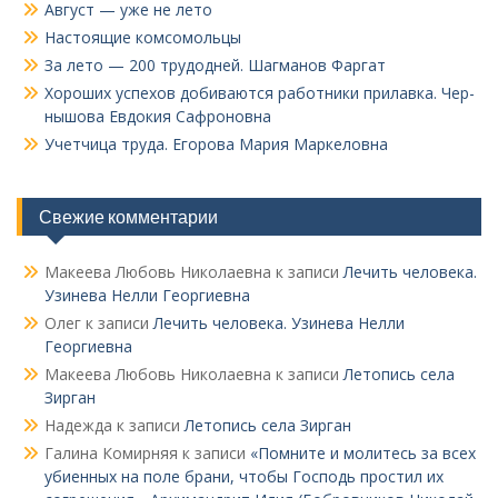
Август — уже не лето
Настоящие комсомольцы
За лето — 200 трудодней. Шагманов Фаргат
Хороших успехов добиваются работники прилавка. Чер­
нышова Евдокия Сафроновна
Учетчица труда. Его­рова Мария Маркеловна
Свежие комментарии
Макеева Любовь Николаевна
к записи
Лечить человека.
Узинева Нелли Георгиевна
Олег
к записи
Лечить человека. Узинева Нелли
Георгиевна
Макеева Любовь Николаевна
к записи
Летопись села
Зирган
Надежда
к записи
Летопись села Зирган
Галина Комирняя
к записи
«Помните и молитесь за всех
убиенных на поле брани, чтобы Господь простил их