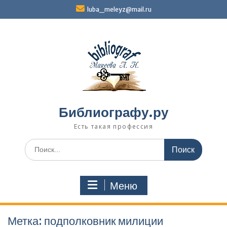
Перейти
luba_meleyz@mail.ru
к
содержимому
Библиографу.ру
Есть такая профессия
Поиск
по:
Меню
Метка:
подполковник милиции