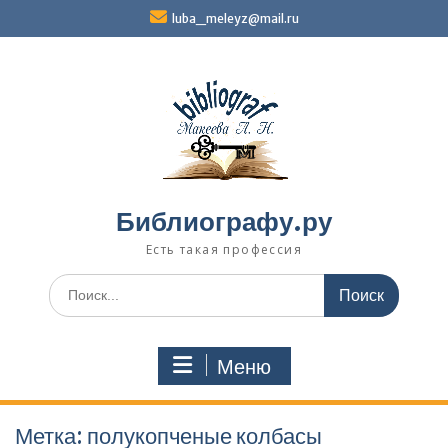
Перейти
luba_meleyz@mail.ru
к
содержимому
Библиографу.ру
Есть такая профессия
Поиск
по:
Меню
Метка:
полукопченые колбасы