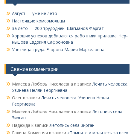
Август — уже не лето
Настоящие комсомольцы
За лето — 200 трудодней. Шагманов Фаргат
Хороших успехов добиваются работники прилавка. Чер­
нышова Евдокия Сафроновна
Учетчица труда. Его­рова Мария Маркеловна
Свежие комментарии
Макеева Любовь Николаевна
к записи
Лечить человека.
Узинева Нелли Георгиевна
Олег
к записи
Лечить человека. Узинева Нелли
Георгиевна
Макеева Любовь Николаевна
к записи
Летопись села
Зирган
Надежда
к записи
Летопись села Зирган
Галина Комирняя
к записи
«Помните и молитесь за всех