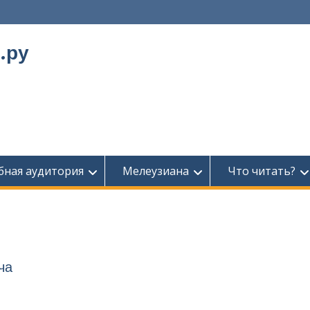
.ру
бная аудитория
Мелеузиана
Что читать?
ча