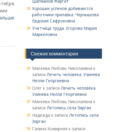
Шагманов Фаргат
ктября.
Хороших успехов добиваются
ами
работники прилавка. Чер­нышова
дальше
Евдокия Сафроновна
Учетчица труда. Его­рова Мария
Маркеловна
Свежие комментарии
Макеева Любовь Николаевна
к
записи
Лечить человека. Узинева
Нелли Георгиевна
Олег
к записи
Лечить человека.
Узинева Нелли Георгиевна
Макеева Любовь Николаевна
к
записи
Летопись села Зирган
Надежда
к записи
Летопись села
Зирган
Галина Комирняя
к записи