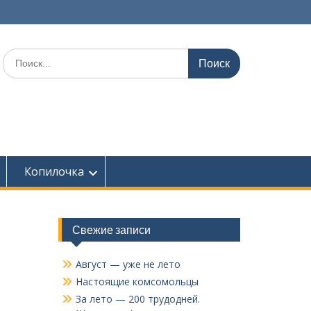
Поиск
по:
Копилочка
Свежие записи
Август — уже не лето
Настоящие комсомольцы
За лето — 200 трудодней.