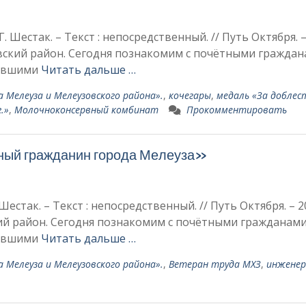
 Шестак. – Текст : непосредственный. // Путь Октября. –
зовский район. Сегодня познакомим с почётными гражда
чившими
Читать дальше …
 Мелеуза и Мелеузовского района».
,
кочегары
,
медаль «За доблес
.»
,
Молочноконсервный комбинат
Прокомментировать
ный гражданин города Ме­леуза»
естак. – Текст : непосредственный. // Путь Октября. – 20
кий район. Сегодня познакомим с почётными гражданам
чившими
Читать дальше …
 Мелеуза и Мелеузовского района».
,
Ве­теран труда МХЗ
,
инжене