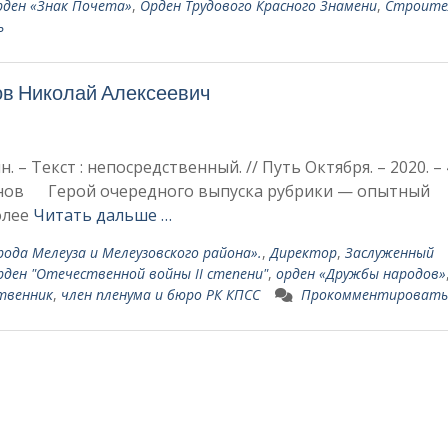
рден «Знак Почета»
,
Орден Трудового Красного Знамени
,
Строите
ь
ов Николай Алексеевич
. – Текст : непосредственный. // Путь Октября. – 2020. – 
ряйнов Герой очередного выпуска рубрики — опытный
олее
Читать дальше …
ода Мелеуза и Мелеузовского района».
,
Директор
,
Заслуженный
рден "Отечественной войны II степени"
,
орден «Дружбы народов»
твенник
,
член пленума и бюро РК КПСС
Прокомментировать