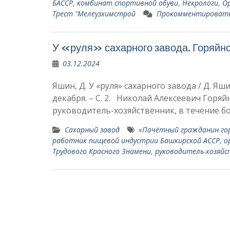
БАССР
,
комбинат спортивной обуви
,
Некрологи
,
О
Трест "Мелеузхимстрой
Прокомментироват
У «руля» сахарного завода. Горяйн
03.12.2024
Яшин, Д. У «руля» сахарного завода / Д. Яшин
декабря. – С. 2. Николай Алексеевич Го
руководитель-хозяйственник, в течение б
Сахарный завод
«Почётный гражда­нин гор
работник пищевой индустрии Баш­кирской АССР
,
о
Трудового Красного Знамени
,
руководитель-хозяйс