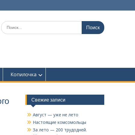
Поиск
по:
Копилочка
ого
Свежие записи
Август — уже не лето
Настоящие комсомольцы
За лето — 200 трудодней.