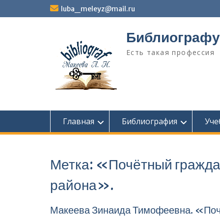
Перейти
luba_meleyz@mail.ru
к
содержимому
Библиографу
Есть такая профессия
Главная
Библиография
Уче
Метка:
«Почётный гражда­
района».
Макеева Зинаида Тимофеевна. «Поч