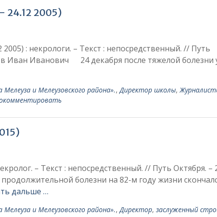
— 24.12 2005)
2005) : некрологи. – Текст : непосредственный. // Путь
риков Иван Иванович 24 декабря после тяже­лой болезни
 Мелеуза и Мелеузовского района».
,
Директор школы
,
Журналист
окомментировать
015)
кролог. – Текст : непосредственный. // Путь Октября. – 2
е продолжительной болез­ни на 82-м году жизни скончал
ть дальше …
 Мелеуза и Мелеузовского района».
,
Директор
,
заслуженный стр