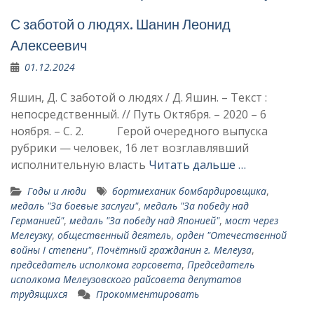
С заботой о людях. Шанин Леонид
Алексеевич
01.12.2024
Яшин, Д. С заботой о людях / Д. Яшин. – Текст :
непосредственный. // Путь Октября. – 2020 – 6
ноября. – С. 2. Герой очередного выпуска
рубрики — человек, 16 лет возглавлявший
исполнительную власть
Читать дальше …
Годы и люди
бортмеханик бомбардировщи­ка
,
медаль "За боевые заслуги"
,
медаль "За победу над
Германией"
,
медаль "За победу над Японией"
,
мост через
Мелеузку
,
общественный деятель
,
орден "Отечественной
войны I степени"
,
Почёт­ный гражданин г. Мелеуза
,
председатель исполкома горсовета
,
Председатель
исполкома Мелеузовского райсовета депутатов
трудящихся
Прокомментировать