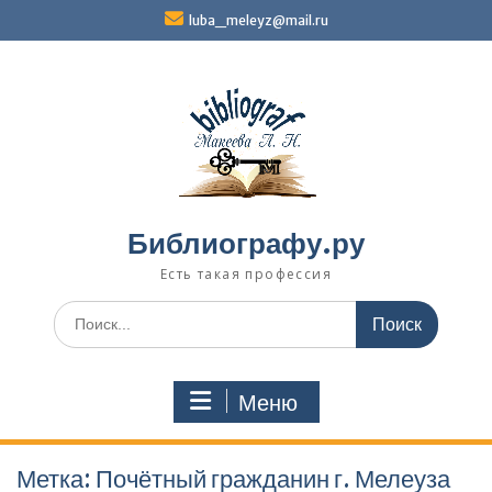
Перейти
luba_meleyz@mail.ru
к
содержимому
Библиографу.ру
Есть такая профессия
Поиск
по:
Меню
Метка:
Почёт­ный гражданин г. Мелеуза