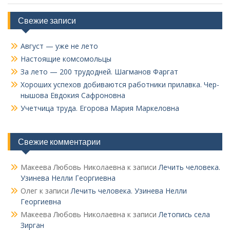
Свежие записи
Август — уже не лето
Настоящие комсомольцы
За лето — 200 трудодней. Шагманов Фаргат
Хороших успехов добиваются работники прилавка. Чер­
нышова Евдокия Сафроновна
Учетчица труда. Его­рова Мария Маркеловна
Свежие комментарии
Макеева Любовь Николаевна
к записи
Лечить человека.
Узинева Нелли Георгиевна
Олег
к записи
Лечить человека. Узинева Нелли
Георгиевна
Макеева Любовь Николаевна
к записи
Летопись села
Зирган