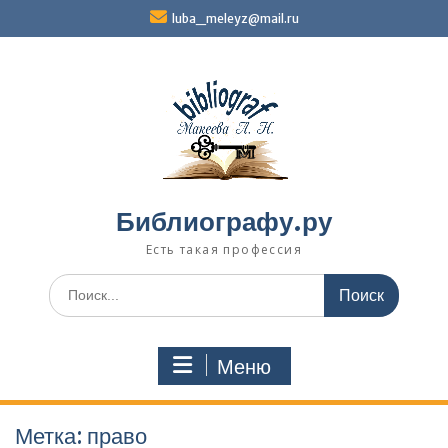
Перейти
luba_meleyz@mail.ru
к
содержимому
Библиографу.ру
Есть такая профессия
Поиск
по:
Меню
Метка:
право