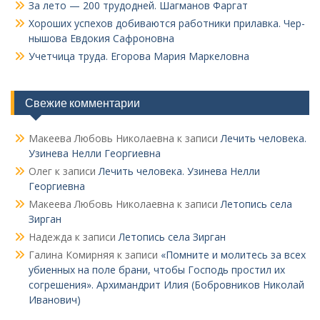
За лето — 200 трудодней. Шагманов Фаргат
Хороших успехов добиваются работники прилавка. Чер­
нышова Евдокия Сафроновна
Учетчица труда. Его­рова Мария Маркеловна
Свежие комментарии
Макеева Любовь Николаевна
к записи
Лечить человека.
Узинева Нелли Георгиевна
Олег
к записи
Лечить человека. Узинева Нелли
Георгиевна
Макеева Любовь Николаевна
к записи
Летопись села
Зирган
Надежда
к записи
Летопись села Зирган
Галина Комирняя
к записи
«Помните и молитесь за всех
убиенных на поле брани, чтобы Господь простил их
согрешения». Архимандрит Илия (Бобровников Николай
Иванович)