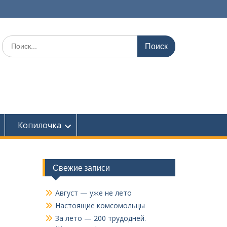
Поиск
по:
Копилочка
Свежие записи
Август — уже не лето
Настоящие комсомольцы
За лето — 200 трудодней.