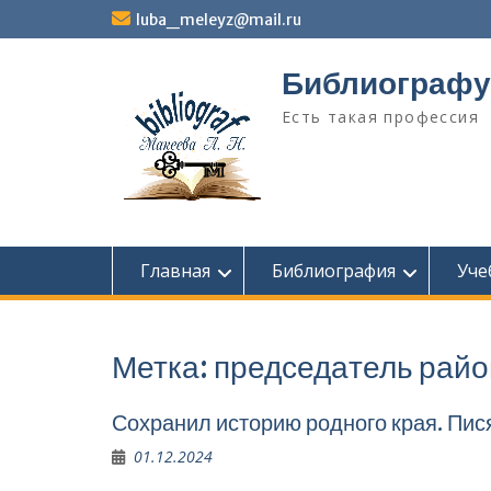
Перейти
luba_meleyz@mail.ru
к
содержимому
Библиографу
Есть такая профессия
Главная
Библиография
Уче
Метка:
председа­тель рай
Сохранил историю родного края. Пис
01.12.2024