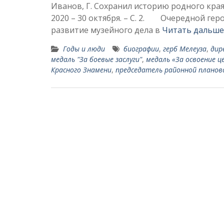
Иванов, Г. Сохранил историю родного края /
2020 – 30 октября. – С. 2. Очередной ге
развитие музейного дела в
Читать дальше
Годы и люди
биографии
,
герб Мелеуза
,
дир
медаль "За боевые заслуги"
,
медаль «За освоение ц
Красного Знамени
,
председа­тель районной планов