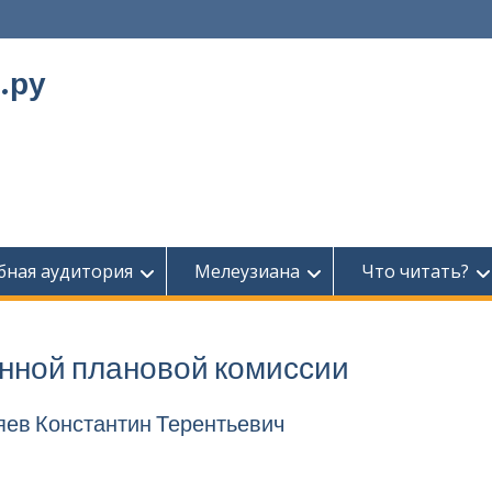
.ру
бная аудитория
Мелеузиана
Что читать?
онной плановой комиссии
яев Константин Терентьевич