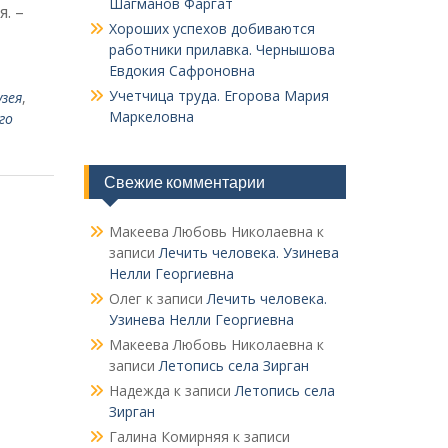
Шагманов Фаргат
. –
Хороших успехов добиваются
работники прилавка. Чер­нышова
Евдокия Сафроновна
Учетчица труда. Его­рова Мария
зея
,
Маркеловна
го
Свежие комментарии
Макеева Любовь Николаевна
к
записи
Лечить человека. Узинева
Нелли Георгиевна
Олег
к записи
Лечить человека.
Узинева Нелли Георгиевна
Макеева Любовь Николаевна
к
записи
Летопись села Зирган
Надежда
к записи
Летопись села
Зирган
Галина Комирняя
к записи