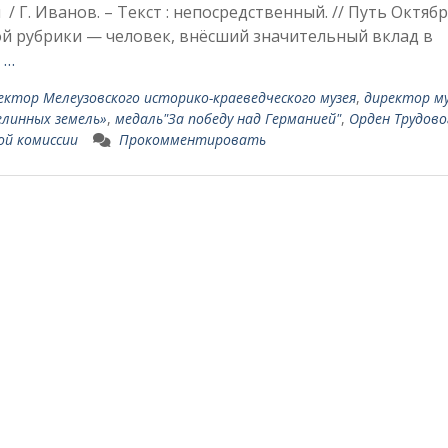
 Г. Иванов. – Текст : непосредственный. // Путь Октября
рой рубрики — человек, внёсший значительный вклад в
 …
ек­тор Мелеузовского историко-краевед­ческого музея
,
директор му
елинных земель»
,
медаль"За победу над Германией"
,
Орден Трудово
ой комиссии
Прокомментировать