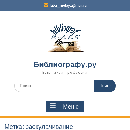
Перейти
luba_meleyz@mail.ru
к
содержимому
Библиографу.ру
Есть такая профессия
Поиск
по:
Меню
Метка:
раскулачивание