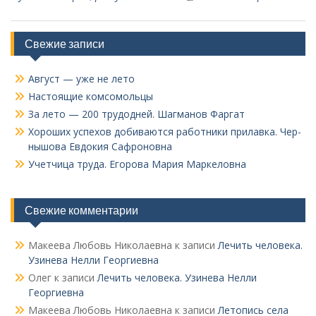
Свежие записи
Август — уже не лето
Настоящие комсомольцы
За лето — 200 трудодней. Шагманов Фаргат
Хороших успехов добиваются работники прилавка. Чер­
нышова Евдокия Сафроновна
Учетчица труда. Его­рова Мария Маркеловна
Свежие комментарии
Макеева Любовь Николаевна
к записи
Лечить человека.
Узинева Нелли Георгиевна
Олег
к записи
Лечить человека. Узинева Нелли
Георгиевна
Макеева Любовь Николаевна
к записи
Летопись села