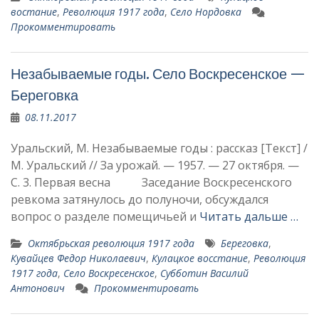
востание
,
Революция 1917 года
,
Село Нордовка
Прокомментировать
Незабываемые годы. Село Воскресенское —
Береговка
08.11.2017
Уральский, М. Незабываемые годы : рассказ [Текст] /
М. Уральский // За урожай. — 1957. — 27 октября. —
С. 3. Первая весна Заседание Воскресенского
рев­кома затянулось до полуночи, об­суждался
вопрос о разделе поме­щичьей и
Читать дальше …
Октябрьская революция 1917 года
Береговка
,
Кувайцев Федор Николаевич
,
Кулацкое восстание
,
Революция
1917 года
,
Село Воскресенское
,
Суб­ботин Василий
Антонович
Прокомментировать