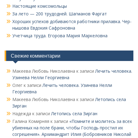
Настоящие комсомольцы
За лето — 200 трудодней. Шагманов Фаргат
Хороших успехов добиваются работники прилавка. Чер­
нышова Евдокия Сафроновна
Учетчица труда. Его­рова Мария Маркеловна
Свежие комментарии
Макеева Любовь Николаевна
к записи
Лечить человека.
Узинева Нелли Георгиевна
Олег
к записи
Лечить человека. Узинева Нелли
Георгиевна
Макеева Любовь Николаевна
к записи
Летопись села
Зирган
Надежда
к записи
Летопись села Зирган
Галина Комирняя
к записи
«Помните и молитесь за всех
убиенных на поле брани, чтобы Господь простил их
согрешения». Архимандрит Илия (Бобровников Николай