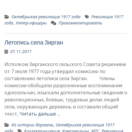
Октябрьская революция 1917 года
Революция 1917
года
,
Унтер-офицеры
Прокомментировать
Летопись села Зирган
07.11.2017
Исполком Зирганского сельского Совета решением
от 7 июля 1977 года утвердил комиссию по
составлению летописи села Зирган. Члены
комиссии обобщили разрознен­ные воспоминания
односельчан, изыскали дополнительные сведения о
революцион­ных, боевых, трудовых делах людей
села, окружающих деревень и составили общий
текст,
Читать дальше …
Из истории деревень
,
Октябрьская революция 1917
года
Коллектиыизация
,
Комсомольцы
,
МТС
,
Революция