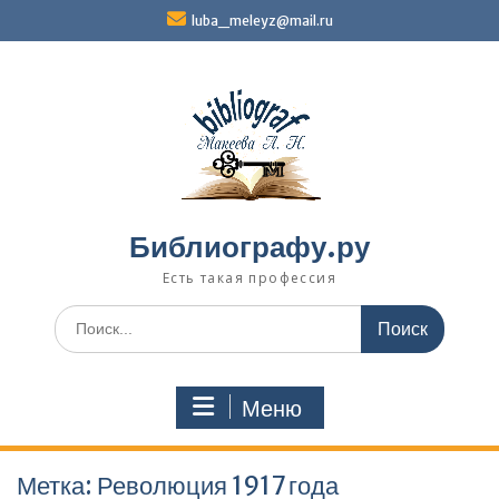
Перейти
luba_meleyz@mail.ru
к
содержимому
Библиографу.ру
Есть такая профессия
Поиск
по:
Меню
Метка:
Революция 1917 года