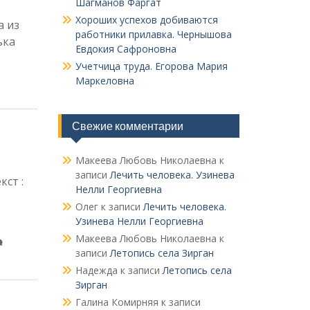
Шагманов Фаргат
Хороших успехов добиваются
а из
работники прилавка. Чер­нышова
ька
Евдокия Сафроновна
Учетчица труда. Его­рова Мария
Маркеловна
Свежие комментарии
Макеева Любовь Николаевна
к
записи
Лечить человека. Узинева
кст :
Нелли Георгиевна
Олег
к записи
Лечить человека.
Узинева Нелли Георгиевна
Макеева Любовь Николаевна
к
записи
Летопись села Зирган
Надежда
к записи
Летопись села
Зирган
Галина Комирняя
к записи