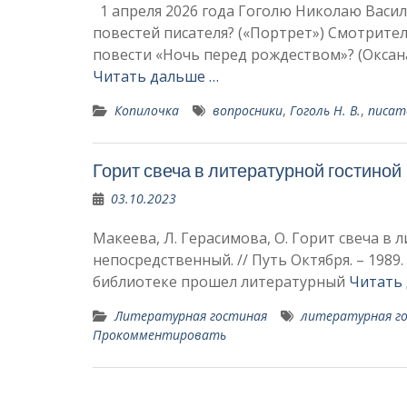
1 апреля 2026 года Гоголю Николаю Васил
повестей пи­сателя? («Портрет») Смотрите
повести «Ночь перед рождест­вом»? (Окса
Читать дальше …
Копилочка
вопросники
,
Гоголь Н. В.
,
писат
Горит свеча в литературной гостино
03.10.2023
Макеева, Л. Герасимова, О. Горит свеча в л
непосредственный. // Путь Октября. – 1989.
библиоте­ке прошел литературный
Читать
Литературная гостиная
литературная г
Прокомментировать