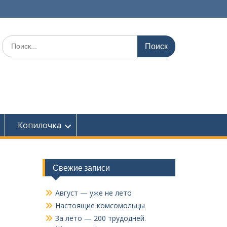
Поиск
по:
Копилочка
Свежие записи
Август — уже не лето
Настоящие комсомольцы
За лето — 200 трудодней.