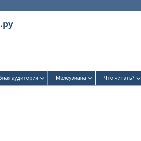
.ру
бная аудитория
Мелеузиана
Что читать?