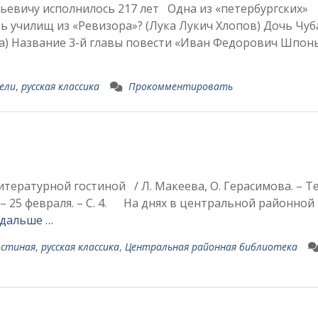
ьевичу исполнилось 217 лет Одна из «петербургских»
ль училищ из «Ревизора»? (Лука Лукич Хлопов) Дочь Чуб
на) Название 3-й главы по­вести «Иван Федорович Шпон
ели
,
русская классика
Прокомментировать
й
итературной гостиной / Л. Макеева, О. Герасимова. – Те
 – 25 февраля. – С. 4. На днях в централь­ной районной
 дальше …
остиная
,
русская классика
,
Центральная районная библиотека