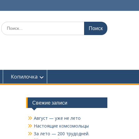
Поиск
по:
Копилочка
Свежие записи
Август — уже не лето
Настоящие комсомольцы
За лето — 200 трудодней.