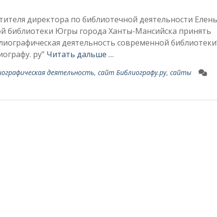
тителя директора по библиотечной деятельности Елен
ой библиотеки Югры города Ханты-Мансийска принять
блиографическая деятельность современной библиотеки”
иографу. ру”
Читать дальше …
иографическая деятельность
,
сайт Библиографу.ру
,
сайты