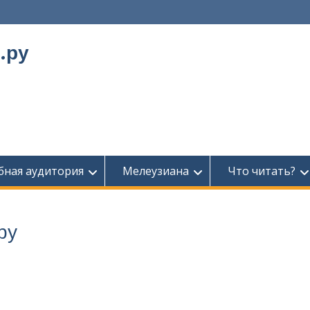
.ру
бная аудитория
Мелеузиана
Что читать?
ру