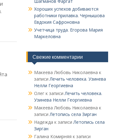
Шагманов Фаргат
 и
Хороших успехов добиваются
.
работники прилавка. Чер­нышова
Евдокия Сафроновна
Учетчица труда. Его­рова Мария
Маркеловна
Свежие комментарии
Макеева Любовь Николаевна
к
йта
записи
Лечить человека. Узинева
Нелли Георгиевна
Олег
к записи
Лечить человека.
Узинева Нелли Георгиевна
Макеева Любовь Николаевна
к
записи
Летопись села Зирган
Надежда
к записи
Летопись села
Зирган
Галина Комирняя
к записи