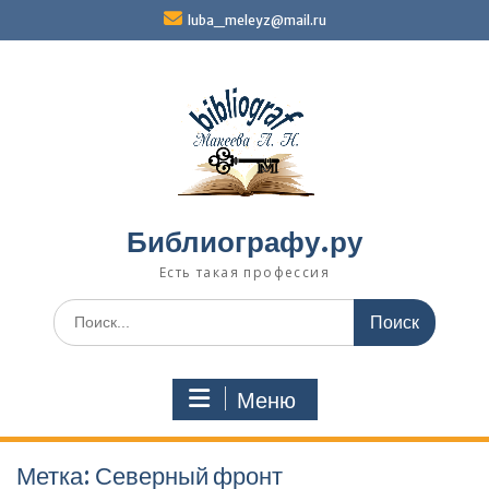
Перейти
luba_meleyz@mail.ru
к
содержимому
Библиографу.ру
Есть такая профессия
Поиск
по:
Меню
Метка:
Северный фронт