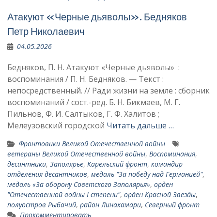
Атакуют «Черные дьяволы». Бедняков
Петр Николаевич
04.05.2026
Бедняков, П. Н. Атакуют «Черные дьяволы» :
воспоминания / П. Н. Бедняков. — Текст :
непосредственный. // Ради жизни на земле : сборник
воспоминаний / сост.-ред. Б. Н. Бикмаев, М. Г.
Пильнов, Ф. И. Салтыков, Г. Ф. Халитов ;
Мелеузовский городской
Читать дальше …
Фронтовики Великой Отечественной войны
ветераны Великой Отечественной войны
,
Воспоминания
,
десантники
,
Заполярье
,
Карельский фронт
,
командир
отделения десантников
,
медаль "За победу над Германией"
,
медаль «За оборону Советского Заполярья»
,
орден
"Отечественной войны I степени"
,
орден Красной Звезды
,
полуостров Рыбачий
,
район Линахамари
,
Северный фронт
Прокомментировать