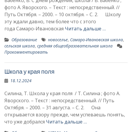
Бабенко, В. С днем рождения, школа! / В. Бабенко ;
фото А. Яворского. – Текст : непосредственный. //
Путь Октября. – 2000. – 10 октября. – С. 2. Школу
эту жда­ли давно, тем более что с этого
года Самаро-Ивановская
Читать дальше …
Образование
новоселье
,
Самаро-Ивановская школа
,
сельская школа
,
средняя общеобразовательная школа
Прокомментировать
Школа у края поля
18.12.2024
Силина, Т. Школа у края поля / Т. Силина ; фото А.
Яворского. – Текст : непосредственный. // Путь
Октября. – 2000. – 31 августа. – С. 2. Она
открывается взору прежде, чем успеваешь понять,
что уже добрался
Читать дальше …