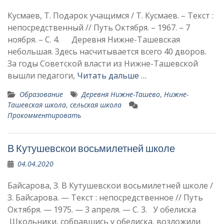
Кусмаев, Т. Подарок учащимся / Т. Кусмаев. – Текст :
непосредственный // Путь Октября. – 1967. – 7
ноября. – С. 4. Деревня Нижне-Ташевская
небольшая. Здесь насчитывается всего 40 дворов.
За го­ды Советской власти из Нижне-Ташевской
вышли педаго­ги,
Читать дальше …
Образование
Деревня Нижне-Ташево
,
Нижне-
Ташевская школа
,
сельская школа
Прокомментировать
В Кутушевскои восьмилетней школе
04.04.2020
Байсарова, З. В Кутушевскои восьмилетней школе /
З. Байсарова. — Текст : непосредственное // Путь
Октября. — 1975. — 3 апреля. — С. 3. У обелиска
Школьники, собравшись у обелиска, возложили