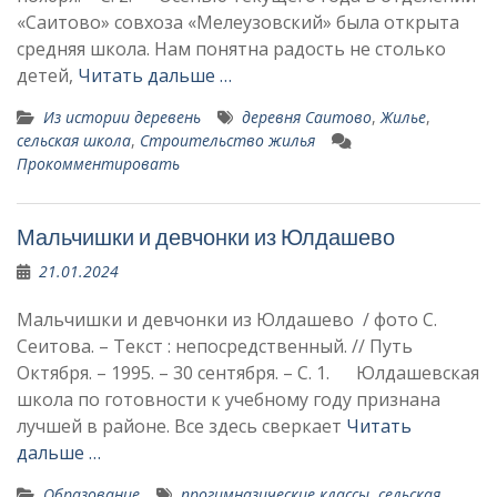
«Саитово» совхоза «Мелеузовский» была открыта
средняя шко­ла. Нам понятна радость не столько
детей,
Читать дальше …
Из истории деревень
деревня Саитово
,
Жилье
,
сельская школа
,
Строительство жилья
Прокомментировать
Мальчишки и девчонки из Юлдашево
21.01.2024
Мальчишки и девчонки из Юлдашево / фото С.
Сеитова. – Текст : непосредственный. // Путь
Октября. – 1995. – 30 сентября. – С. 1. Юлдашевская
школа по готовности к учебному году признана
лучшей в районе. Все здесь сверкает
Читать
дальше …
Образование
прогимназические классы
,
сельская