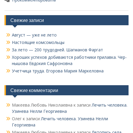
Свежие записи
Август — уже не лето
Настоящие комсомольцы
За лето — 200 трудодней. Шагманов Фаргат
Хороших успехов добиваются работники прилавка. Чер­
нышова Евдокия Сафроновна
Учетчица труда. Его­рова Мария Маркеловна
Свежие комментарии
Макеева Любовь Николаевна
к записи
Лечить человека.
Узинева Нелли Георгиевна
Олег
к записи
Лечить человека. Узинева Нелли
Георгиевна
Макеева Любовь Николаевна
к записи
Летопись села