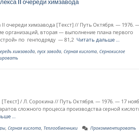
лекса II очереди химзавода
II очереди химзавода [Текст] // Путь Октября. — 1976. 
ие организаций, вторая — выполне­ние плана первого
имстрой» по генподряду — 81,2
Читать дальше …
ередь химзавода
,
пуск завода
,
Серная кислота
,
Сернокислое
ировать
Текст] / Л. Сорокина // Путь Октября. — 1976. — 17 ноя
ратов сложного процесса производства серной кислот
льше …
ры
,
Серная кислота
,
Теплообменники
Прокомментировать