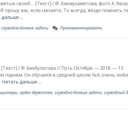
ятью своей… [Текст] / Ф. Бикмухаметова, фото А. Явор
1. «Я прошу вас, если сможете, То всегда, везде помнить те
 дальше …
,
служебно-боевые задачи
Прокомментировать
[Текст] / Ф. Бикбулатова // Путь Октября. — 2018. — 13
ным парнем. Он обучался в средней школе №4, очень люб
.
Читать дальше …
иционеры
,
орден Мужества
,
служебно-боевые задачи
,
служебный 