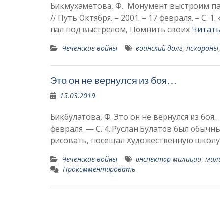
Бикмухаметова, Ф. Монумент выстроим пам
// Путь Октября. – 2001. – 17 февраля. – С. 
пал под выстрелом, Помнить своих
Читать
Чеченские войны
воинский долг
,
похороны
Это он не вернулся из боя…
15.03.2019
Бикбулатова, Ф. Это он не вернулся из боя… 
февраля. — С. 4. Руслан Булатов был обыч
рисовать, посе­щал Художественную школу
Чеченские войны
ин­спектор милиции
,
мил
Прокомментировать