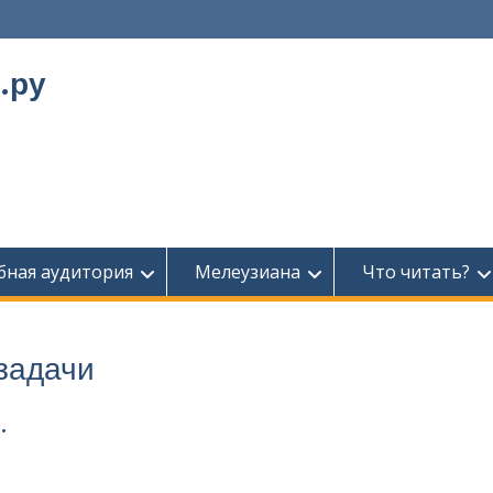
.ру
бная аудитория
Мелеузиана
Что читать?
задачи
…