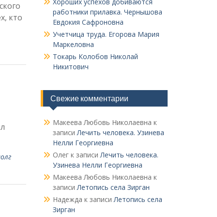
Хороших успехов добиваются
ского
работники прилавка. Чер­нышова
х, кто
Евдокия Сафроновна
Учетчица труда. Его­рова Мария
Маркеловна
Токарь Колобов Ни­колай
Никитович
Свежие комментарии
Макеева Любовь Николаевна
к
ил
записи
Лечить человека. Узинева
Нелли Георгиевна
Олег
к записи
Лечить человека.
долг
Узинева Нелли Георгиевна
Макеева Любовь Николаевна
к
записи
Летопись села Зирган
Надежда
к записи
Летопись села
Зирган