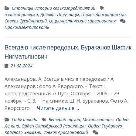
Страницы истории сельхозпредприятий
взаимопроверки
,
Доярки
,
Птичницы
,
совхоз Араслановский
,
Совхоз Сухайлинский
,
социалистические соревнования
Прокомментировать
Всегда в числе передовых. Бураканов Шафик
Нигматьянович
21.08.2024
Александров, А. Всегда в числе передовых / А.
Александров ; фото А. Яворского. – Текст :
непосредственный. // Путь Октября. – 2005. – 29
ноября. – С. 3. На снимке: Ш. Н. Бураканов. Фото А.
Яворского.
Читать дальше …
Годы и люди
Ветеран труда
,
Механизаторы
,
Орден
Ленина
,
Орден Октябрьской Революции
,
Орден Трудового
Красного Знамени
,
совхоз Араслановский