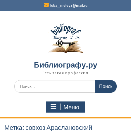
Перейти
luba_meleyz@mail.ru
к
содержимому
Библиографу.ру
Есть такая профессия
Поиск
по:
Меню
Метка:
совхоз Араслановский