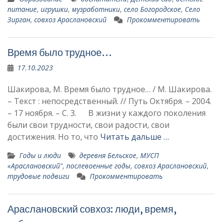
питание
,
игрушки
,
музработники
,
село Богородское
,
Село
Зирган
,
совхоз Араслановский
Прокомментировать
Время было трудное…
17.10.2023
Шакирова, М. Время было трудное… / М. Шакирова.
– Текст : непосредственный. // Путь Октября. – 2004.
– 17 ноября. – С. 3. В жизни у каждого поколения
были свои трудности, свои радости, свои
достижения. Но то, что
Читать дальше …
Годы и люди
деревня Бельское
,
МУСП
«Араслановский"
,
послевоенные годы
,
совхоз Араслановский
,
трудовые подвиги
Прокомментировать
Араслановский совхоз: люди, время,