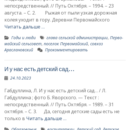
непосредственный. // Путь Октября. – 1994. – 23
августа. – С. 2. Рыжая от пыли узкая дорожная
колея уходит в гору. Деревни Перво­майского
Читать дальше …
Годы и люди
глава сельской администрации
,
Перво­
майский сельсовет
,
поселок Первомайский
,
совхоз
Араслановский
Прокомментировать
И у нас есть детский сад…
24.10.2023
Габдуллина, Л. И у нас есть детский сад… / Л.
Габдуллина ; фото Б. Яворского. — Текст :
непосредственный. // Путь Октября. – 1989. – 31
октября. – С. 3. Да, сегодня детские сады есть не
только в
Читать дальше …
Образование
воспитатели
,
Детский сад
,
детское