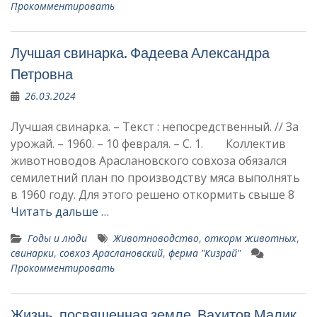
Прокомментировать
Лучшая свинарка. Фадеева Александ­ра
Петровна
26.03.2024
Лучшая свинарка. – Текст : непосредственный. // За
урожай. – 1960. – 10 февраля. – С. 1. Коллектив
животноводов Араслановского совхоза обя­зался
семилет­ний план по производству мяса выпол­нять
в 1960 году. Для этого решено откор­мить свыше 8
Читать дальше …
Годы и люди
Животноводство
,
откорм животных
,
свинарки
,
совхоз Араслановский
,
ферма "Кизрай"
Прокомментировать
Жизнь, посвященная земле. Вахитов Малик