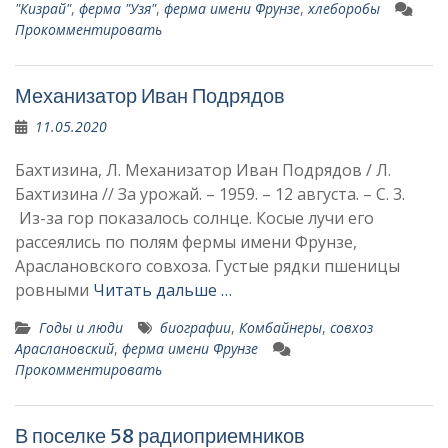
"Кизрай"
,
ферма "Узя"
,
ферма имени Фрунзе
,
хлеборобы
Прокомментировать
Механизатор Иван Подрядов
11.05.2020
Бахтизина, Л. Механизатор Иван Подрядов / Л.
Бахтизина // За урожай. – 1959. – 12 августа. – С. 3.
Из-за гор показалось солнце. Косые лучи его
рассеялись по полям фермы имени Фрунзе,
Араслановского совхоза. Густые рядки пшеницы
ров­ными
Читать дальше …
Годы и люди
биографии
,
Комбайнеры
,
совхоз
Араслановский
,
ферма имени Фрунзе
Прокомментировать
В поселке 58 радиоприемников