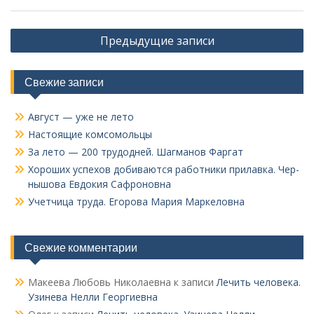
Навигация
Предыдущие записи
по
записям
Свежие записи
Август — уже не лето
Настоящие комсомольцы
За лето — 200 трудодней. Шагманов Фаргат
Хороших успехов добиваются работники прилавка. Чер­
нышова Евдокия Сафроновна
Учетчица труда. Его­рова Мария Маркеловна
Свежие комментарии
Макеева Любовь Николаевна
к записи
Лечить человека.
Узинева Нелли Георгиевна