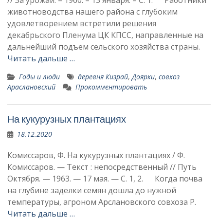
// За урожай. – 1960. – 13 января. – С. 1. Работни­ки
животноводства нашего рай­она с глубоким
удовлетворением встретили решения
декабрьского Пленума ЦК КПСС, направлен­ные на
дальнейший подъем сельского хозяйства стра­ны.
Читать дальше …
Годы и люди
деревня Кизрай
,
Доярки
,
совхоз
Араслановский
Прокомментировать
На кукурузных плантациях
18.12.2020
Комиссаров, Ф. На кукурузных плантациях / Ф.
Комиссаров. — Текст : непосредственный // Путь
Октября. — 1963. — 17 мая. — С. 1, 2. Когда почва
на глубине заделки семян дошла до нужной
температуры, агроном Арслановского совхоза Р.
Читать дальше …