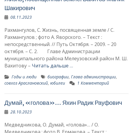
Шакирович
08.11.2023
Рахмангулов, С. Жизнь, посвященная земле / С.
Рахмангулов ; фото А. Яворского. – Текст :
непосредственный. // Путь Октября. – 2009. – 20
октября. – С. 2. Главе Администрации
муниципального района Мелеузовский район М. Ш.
Вахитову –
Читать дальше …
Годы и люди
биографии
,
Глава администрации
,
совхоз Араслановский
,
юбилеи
1 Комментарий
Думай, «голова»… Яхин Радик Рау­фович
28.10.2023
Медведникова, О. Думай, «голова»… / О.
Медведникова ; фото В. Ермакова. – Текст :