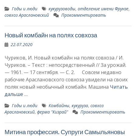
Годы и люди
кукурузоводы
,
отделение имени Фрунзе
,
совхоз Араслановский
Прокомментировать
Новый комбайн на полях совхоза
22.07.2020
Чуриков, И. Новый комбайн на полях совхоза / И.
Чуриков. – Текст : непосредственный // За урожай.
— 1961. — 17 сентября. — С. 2. Совсем недавно
рабочие Араслановского совхоза увидели на своих
полях новый необычный комбайн. Машина
Читать
дальше …
Годы и люди
Комбайны
,
кукуруза
,
совхоз
Араслановский
,
ферма "Кизрай"
Прокомментировать
Митина профессия. Супруги Самыльяновы