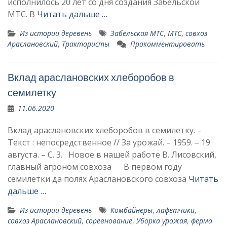
исполнилось 20 лет со дня создания Забельской
МТС. В
Читать дальше …
Из истории деревень
Забельская МТС
,
МТС
,
совхоз
Араслановский
,
Трактористы
Прокомментировать
Вклад араслановских хлеборобов в
семилетку
11.06.2020
Вклад араслановских хлеборобов в семилетку. –
Текст : непосредственное // За урожай. – 1959. – 19
августа. – С. 3. Новое в нашей работе В. Лисовский,
главный агроном совхоза В первом году
семилетки да полях Араслановского сов­хоза
Читать
дальше …
Из истории деревень
Комбайнеры
,
лафетчики
,
совхоз Араслановский
,
соревнование
,
Уборка урожая
,
ферма