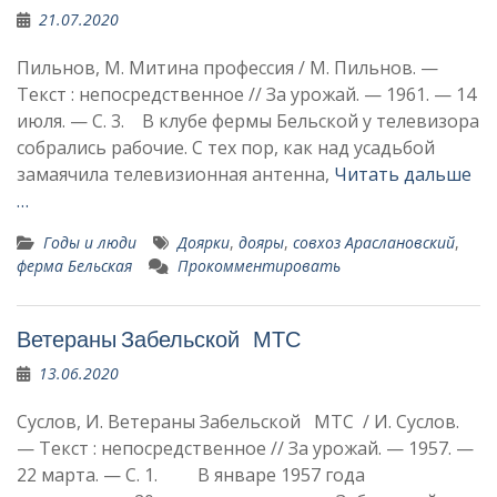
21.07.2020
Пильнов, М. Митина профессия / М. Пильнов. —
Текст : непосредственное // За урожай. — 1961. — 14
июля. — С. 3. В клубе фермы Бель­ской у телевизора
собрались рабочие. С тех пор, как над усадьбой
замаячила телевизионная антенна,
Читать дальше
…
Годы и люди
Доярки
,
дояры
,
совхоз Араслановский
,
ферма Бельская
Прокомментировать
Ветераны Забельской МТС
13.06.2020
Суслов, И. Ветераны Забельской МТС / И. Суслов.
— Текст : непосредственное // За урожай. — 1957. —
22 марта. — С. 1. В январе 1957 года