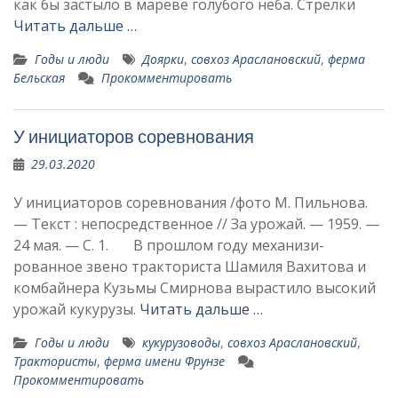
как бы засты­ло в мареве голубого неба. Стрелки
Читать дальше …
Годы и люди
Доярки
,
совхоз Араслановский
,
ферма
Бельская
Прокомментировать
У инициаторов соревнования
29.03.2020
У инициаторов соревнования /фото М. Пильнова.
— Текст : непосредственное // За урожай. — 1959. —
24 мая. — С. 1. В прошлом году механизи­
рованное звено тракториста Шамиля Вахитова и
комбайне­ра Кузьмы Смирнова вырастило высокий
урожай кукурузы.
Читать дальше …
Годы и люди
кукурузоводы
,
совхоз Араслановский
,
Трактористы
,
ферма имени Фрунзе
Прокомментировать