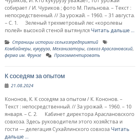
Чуриков, И. Кто кукурузу уважает, тот урожай
собирает / И. Чуриков ; фото М. Пильнова. – Текст :
непосредственный. // За урожай. – 1960. – 31 августа.
– С. 1. Зеленый трехметровый лес «королевы
полей» вы­сокой стеной вытянулся
Читать дальше …
Страницы истории сельхозпредприятий
Комбайнеры
,
кукуруза
,
Механизаторы
,
совхоз Араслановский
,
ферма им. Фрунзе
Прокомментировать
К соседям за опытом
21.08.2024
Кононов, К. К соседям за опытом / К. Кононов. –
Текст : непосредственный. // За урожай. – 1960. – 10
января. – С. 2. Кабинет директора Араслановского
совхоза. Здесь руководители этого хозяй­ства и
гости — делегация Сухайлинского совхоза
Читать
дальше …