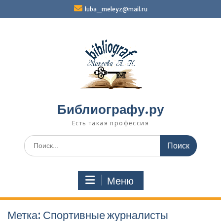
Перейти
luba_meleyz@mail.ru
к
содержимому
Библиографу.ру
Есть такая профессия
Поиск
по:
Меню
Метка:
Спортивные журналисты