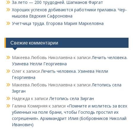
За лето — 200 трудодней. Шагманов Фаргат
Хороших успехов добиваются работники прилавка. Чер­
нышова Евдокия Сафроновна
Учетчица труда. Его­рова Мария Маркеловна
Свежие комментарии
Макеева Любовь Николаевна
к записи
Лечить человека.
Узинева Нелли Георгиевна
Олег
к записи
Лечить человека. Узинева Нелли
Георгиевна
Макеева Любовь Николаевна
к записи
Летопись села
Зирган
Надежда
к записи
Летопись села Зирган
Галина Комирняя
к записи
«Помните и молитесь за всех
убиенных на поле брани, чтобы Господь простил их
согрешения». Архимандрит Илия (Бобровников Николай
Иванович)