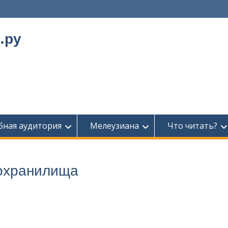
.ру
бная аудитория
Мелеузиана
Что читать?
дохранилища