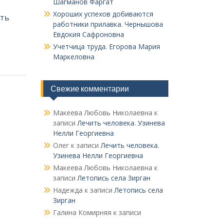
Шагманов Фаргат
Хороших успехов добиваются
ть
работники прилавка. Чер­нышова
Евдокия Сафроновна
Учетчица труда. Его­рова Мария
Маркеловна
Свежие комментарии
Макеева Любовь Николаевна
к
записи
Лечить человека. Узинева
Нелли Георгиевна
Олег
к записи
Лечить человека.
Узинева Нелли Георгиевна
Макеева Любовь Николаевна
к
записи
Летопись села Зирган
Надежда
к записи
Летопись села
Зирган
Галина Комирняя
к записи