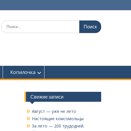
Поиск
по:
Копилочка
Свежие записи
Август — уже не лето
Настоящие комсомольцы
За лето — 200 трудодней.