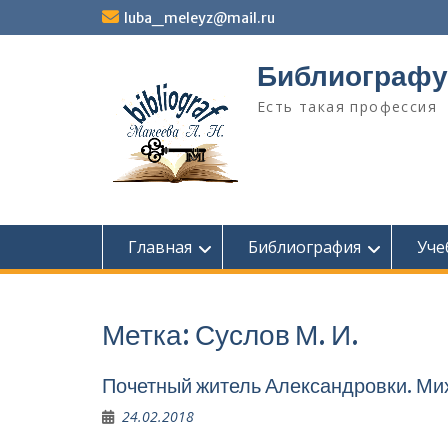
Перейти
luba_meleyz@mail.ru
к
содержимому
Библиографу
Есть такая профессия
Главная
Библиография
Уче
Метка:
Суслов М. И.
Почетный житель Александровки. Ми
24.02.2018