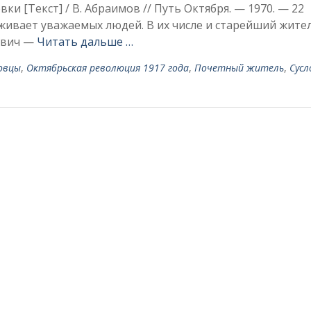
и [Текст] / В. Абраимов // Путь Октября. — 1970. — 22
оживает уважаемых людей. В их числе и старейший жите
ович —
Читать дальше …
овцы
,
Октябрьская революция 1917 года
,
Почетный житель
,
Сусл