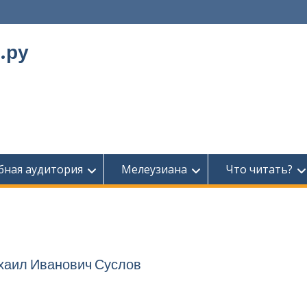
.ру
бная аудитория
Мелеузиана
Что читать?
хаил Иванович Суслов