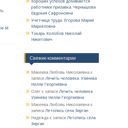
Хороших успехов добиваются
работники прилавка. Чер­нышова
ль
Евдокия Сафроновна
Учетчица труда. Его­рова Мария
Маркеловна
ов М.
Токарь Колобов Ни­колай
Никитович
Свежие комментарии
Макеева Любовь Николаевна
к
записи
Лечить человека. Узинева
Нелли Георгиевна
Олег
к записи
Лечить человека.
Узинева Нелли Георгиевна
Макеева Любовь Николаевна
к
записи
Летопись села Зирган
Надежда
к записи
Летопись села
Зирган