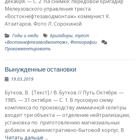
декабря. — С. 2. На снимке: передовой бригадир
Мелеузовского управления треста
«Востокнефтезаводмонтаж» комму­нист К.
Атзитаров. Фото Л. Сорокиной.
Годы и люди
Бригадиры
,
трест
«Востокнефтезаводмонтаж»
,
Фотографии
Прокомментировать
Вынужденные остановки
19.03.2019
Бутков, В. [Текст] / В. Бутков // Путь Октября. —
1985. — 31 октября. — С. 1. В пусковую схему
комплекса по производству аммиачной селитры
входит три объекта — отделение нейтрализации,
установка по приготовлению магнезиальных
добавок и административно-бытовой корпус. В
Читать дальше …