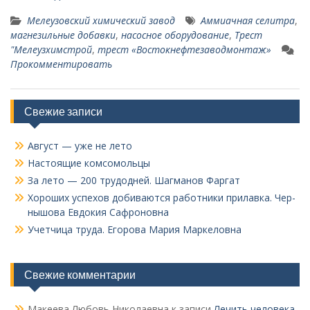
Мелеузовский химический завод
Аммиачная селитра
,
магнезильные добавки
,
насосное оборудование
,
Трест
"Мелеузхимстрой
,
трест «Востокнефтезаводмонтаж»
Прокомментировать
Свежие записи
Август — уже не лето
Настоящие комсомольцы
За лето — 200 трудодней. Шагманов Фаргат
Хороших успехов добиваются работники прилавка. Чер­
нышова Евдокия Сафроновна
Учетчица труда. Его­рова Мария Маркеловна
Свежие комментарии
Макеева Любовь Николаевна
к записи
Лечить человека.