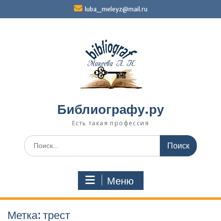
Перейти
luba_meleyz@mail.ru
к
содержимому
Библиографу.ру
Есть такая профессия
Поиск
по:
Меню
Метка:
трест