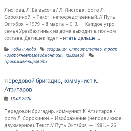
Листова, Л. Ее высота / Л. Листова ; фото Л.
Сорокиной. – Текст : непосредственный. // Путь
Октября. – 1979. – 8 марта. – С. 3. Каждое утро
семья Уразбахтиных из дома выхо­дит в полном
составе. Дети­шек ждет
Читать дальше …
Годы и люди
сварщицы
,
Строительство
,
трест
«Востокнефтезаводмонтаж»
,
Химзавод
Прокомментировать
Передовой бригадир, комму­нист К.
Атзитаров
18.08.2020
Передовой бригадир, комму­нист К. Атзитаров /
фото Л. Сорокиной. – Изображение (неподвижное ;
двухмерное). Текст // Путь Октября. — 1981. – 26