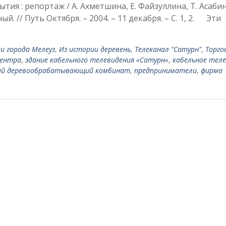
ия : репортаж / А. Ахметшина, Е. Файзуллина, Т. Асабин
й. // Путь Октября. – 2004. – 11 декабря. – С. 1, 2. Эти
и города Мелеуз
,
Из истории деревень
,
Телеканал "Сатурн"
,
Торго
центра
,
здание кабельного телеви­дения «Сатурн»
,
кабельное теле
ий деревообрабатывающий комбинат
,
предприниматели
,
фирма