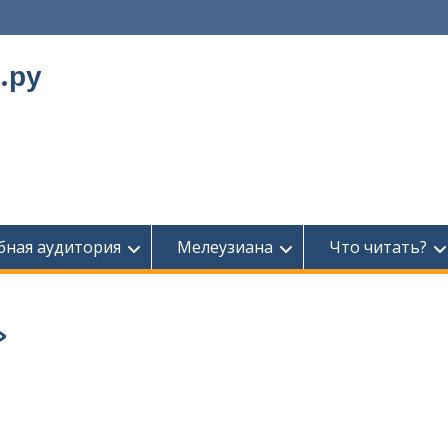
.ру
бная аудитория
Мелеузиана
Что читать?
»