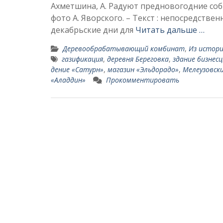
Ахметшина, А. Радуют предновогодние событ
фото А. Яворского. – Текст : непосредственны
декабрьские дни для
Читать дальше …
Деревообрабатывающий комбинат
,
Из истори
газификация
,
деревня Береговка
,
здание бизнес­
дение «Сатурн»
,
магазин «Эльдорадо»
,
Мелеузовск
«Аладдин»
Прокомментировать