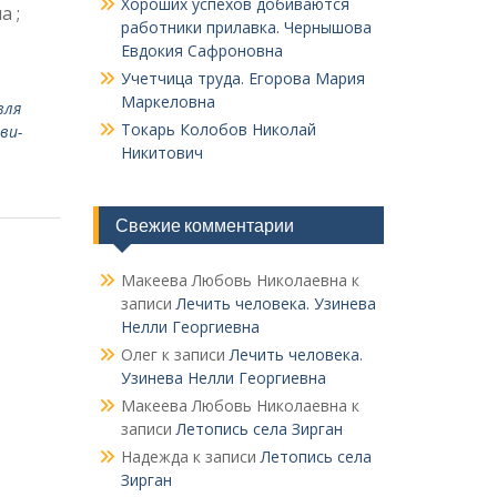
Хороших успехов добиваются
а ;
работники прилавка. Чер­нышова
Евдокия Сафроновна
Учетчица труда. Его­рова Мария
Маркеловна
вля
Токарь Колобов Ни­колай
ви­
Никитович
Свежие комментарии
Макеева Любовь Николаевна
к
записи
Лечить человека. Узинева
Нелли Георгиевна
Олег
к записи
Лечить человека.
Узинева Нелли Георгиевна
Макеева Любовь Николаевна
к
записи
Летопись села Зирган
Надежда
к записи
Летопись села
Зирган