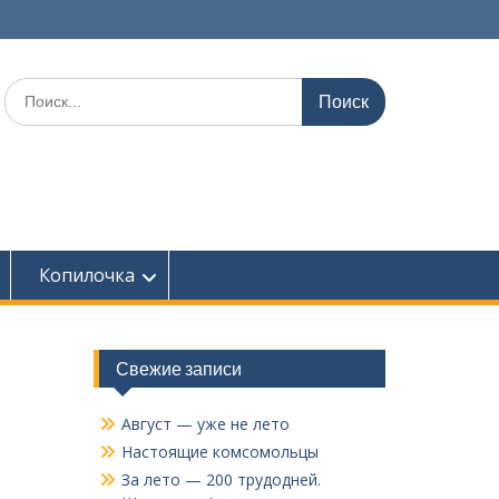
Поиск
по:
Копилочка
Свежие записи
Август — уже не лето
Настоящие комсомольцы
За лето — 200 трудодней.