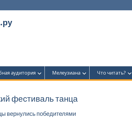
.ру
бная аудитория
Мелеузиана
Что читать?
ий фестиваль танца
цы вернулись победителями